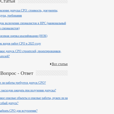
Статьи
ление допуска СРО: стоимость, документы,
дура, требования
ок включения специалистов в НРС (национальный
р специалистов)
висимая оценка квалификации (НОК)
к видов работ СРО в 2025 году
акое допуск СРО строителей, проектировщиков,
ателей?
Все статьи
Вопрос - Ответ
е ли работы требуется допуск СРО?
 расходов ожидать при получении допуска?
акое опасные объекты и опасные работы, нужен ли на
собый допуск?
ыбрать СРО для вступления?