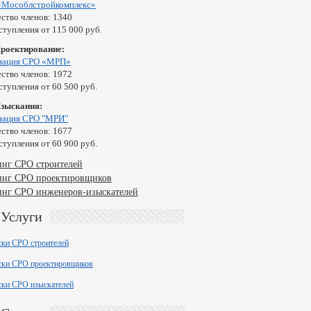
«Мособлстройкомплекс»
ство членов: 1340
ступления от 115 000 руб.
Проектирование:
иация СРО «МРП»
ство членов: 1972
ступления от 60 500 руб.
Изыскания:
иация СРО "МРИ"
ство членов: 1677
ступления от 60 900 руб.
инг СРО строителей
инг СРО проектировщиков
инг СРО инженеров-изыскателей
Услуги
ски СРО строителей
ски СРО проектировщиков
ски СРО изыскателей