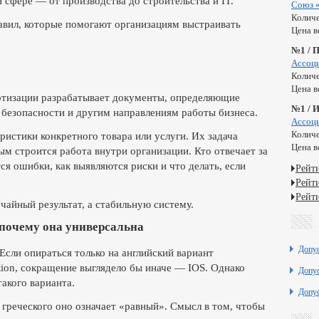
 сфере — от производства до строительства и IT.
Союз 
Количе
равил, которые помогают организациям выстраивать
Цена в
№1 / 
Ассоц
Количе
Цена в
ртизации разрабатывает документы, определяющие
№1 / 
 безопасности и другим направлениям работы бизнеса.
Ассоц
Количе
истики конкретного товара или услуги. Их задача
Цена в
ым строится работа внутри организации. Кто отвечает за
я ошибки, как выявляются риски и что делать, если
Рейт
Рейт
Рейт
чайный результат, а стабильную систему.
 почему она универсальна
Допу
Если опираться только на английский вариант
ization, сокращение выглядело бы иначе — IOS. Однако
Допу
такого варианта.
Допу
с греческого оно означает «равный». Смысл в том, чтобы