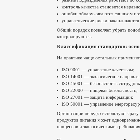
разные подразделения работают по с
контроль качества становится нерав
ошибки обнаруживаются слишком по
управленческие риски накапливаются
Общий порядок позволяет убрать подоб
контролируются.
Классификация стандартов: осн
На практике чаще остальных применяют
ISO 9001 — управление качеством;
ISO 14001 — экологическое направле
ISO 45001 — безопасность сотрудник
ISO 22000 — пищевая безопасность;
ISO 27001 — защита информации;
ISO 50001 — управление энергоресур
Организации нередко используют сразу
продуктов питания может одновременно
процессов и экологическими требовани