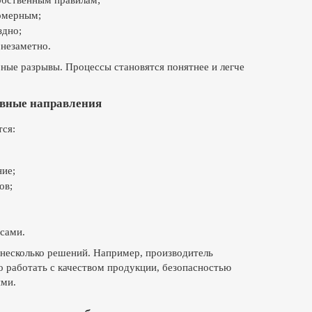
обственным правилам;
номерным;
здно;
 незаметно.
ные разрывы. Процессы становятся понятнее и легче
овные направления
ся:
ние;
ов;
сами.
 несколько решений. Например, производитель
 работать с качеством продукции, безопасностью
ями.