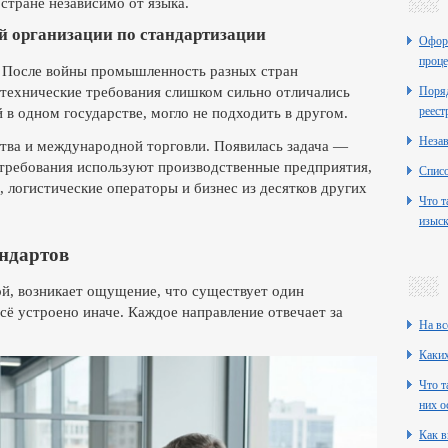
стране независимо от языка.
 организации по стандартизации
Оформ
проце
у. После войны промышленность разных стран
 технические требования слишком сильно отличались
Поряд
реест
й в одном государстве, могло не подходить в другом.
Неза
ства и международной торговли. Появилась задача —
 требования используют производственные предприятия,
Списо
, логистические операторы и бизнес из десятков других
Что т
изыск
андартов
ой, возникает ощущение, что существует один
сё устроено иначе. Каждое направление отвечает за
На вс
Каких
Что т
них о
Как в