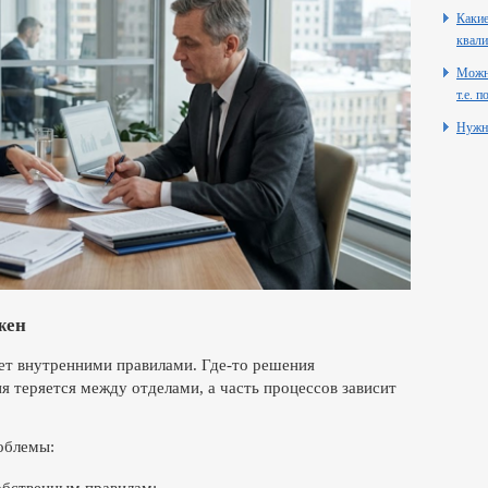
Какие
квали
Можно
т.е. 
Нужн
жен
ет внутренними правилами. Где-то решения
 теряется между отделами, а часть процессов зависит
облемы: