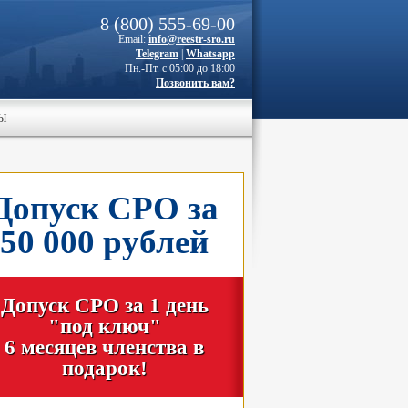
8 (800) 555-69-00
Email:
info@reestr-sro.ru
Telegram
|
Whatsapp
Пн.-Пт. с 05:00 до 18:00
Позвонить вам?
Ы
Допуск СРО за
50 000 рублей
Допуск СРО за 1 день
"под ключ"
6 месяцев членства в
подарок!