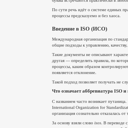
буквы встречаются практически в любой
По сути речь идёт о системе единых п
процессы предсказуемо и без хаоса.
Введение в ISO (ИСО)
Международная организация по станда
общие подходы к управлению, качеству,
Такие документы не описывают характер
другая — определить правила, по котор
процессы, каким образом контролируютс
появляется отклонение.
Такой подход позволяет получать не слу
Что означает аббревиатура ISO и
С названием часто возникает путаница. 
International Organization for Standard
организация сознательно отказалась от 
За основу взяли слово
isos
. В переводе 