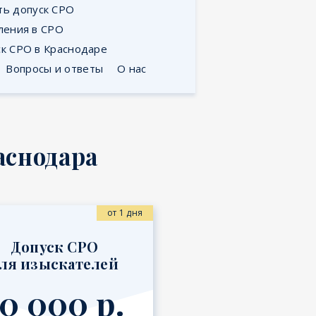
ть допуск СРО
ления в СРО
ск СРО в Краснодаре
Вопросы и ответы
О нас
аснодара
от 1 дня
Допуск СРО
ля изыскателей
0 000 р.