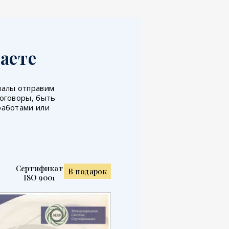
аете
иналы отправим
договоры, быть
работами или
Сертификат
В подарок
ISO 9001