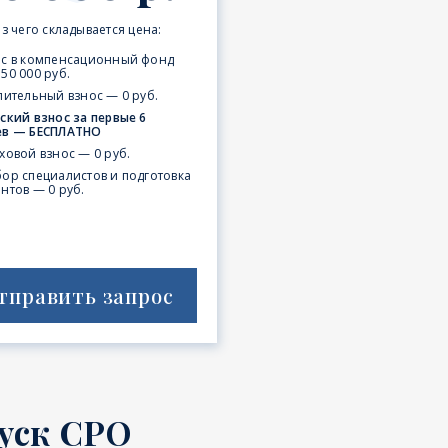
з чего складывается цена:
ос в компенсационный фонд
50 000 руб.
пительный взнос — 0 руб.
ский взнос за первые 6
ев — БЕСПЛАТНО
ховой взнос — 0 руб.
ор специалистов и подготовка
нтов — 0 руб.
тправить запрос
уск СРО