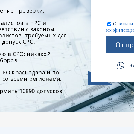
ение проверки.
алистов в НРС и
С
полити
етствии с законом.
конфиденци
алистов, требуемых для
 допуск СРО.
Отпр
ю в СРО: никакой
боров.
Н
СРО Краснодара и по
м со всеми регионами.
ормить 16890 допусков