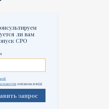
онсультируем
уется ли вам
опуск СРО
н
кой
альности
ознакомлен(а)
авить запрос