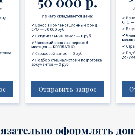
50 000 р.
а:
И
Из чего складывается цена:
онд
✔ Взн
СРО — 
✔ Взнос в компенсационный фонд
.
✔ Всту
СРО — 50 000 руб.
✔ Член
✔ Вступительный взнос — 0 руб.
месяц
✔ Членский взнос за первые 6
✔ Стра
месяцев — БЕСПЛАТНО
отовка
✔ Подб
✔ Страховой взнос — 0 руб.
докуме
✔ Подбор специалистов и подготовка
документов — 0 руб.
ос
Отправить запрос
О
бязательно оформлять доп