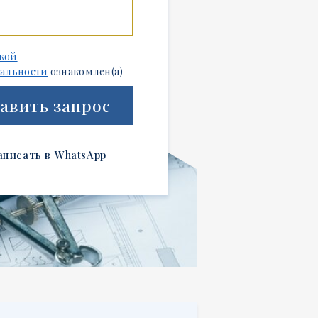
кой
альности
ознакомлен(а)
авить запрос
аписать в
WhatsApp