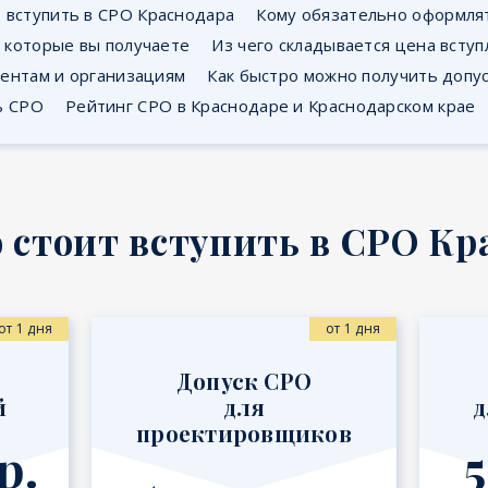
т вступить в СРО Краснодара
Кому обязательно оформля
 которые вы получаете
Из чего складывается цена вступ
ментам и организациям
Как быстро можно получить допу
ь СРО
Рейтинг СРО в Краснодаре и Краснодарском крае
 стоит вступить в СРО Кр
от 1 дня
от 1 дня
Допуск СРО
й
для
д
проектировщиков
р.
5