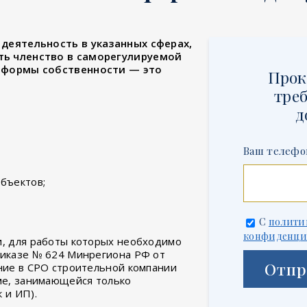
деятельность в указанных сферах,
ть членство в саморегулируемой
 формы собственности — это
Прок
треб
д
Ваш телефо
бъектов;
С
полити
конфиденци
и, для работы которых необходимо
риказе № 624 Минрегиона РФ от
Отпр
ение в СРО строительной компании
рме, занимающейся только
 и ИП).