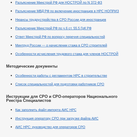
Разъяснение Минстрой РФ для НОСТРОЙ по N 372-ФЗ
Разъяснение МВД РФ по включению иностранцев в НРС НОПРИЗ
Нюансы трудоустройства в СРО России для иностранцев
Разъяснение Минстрой РФ по ч.6 ст. 55.5 ГрК РФ
Ответ Минстрой РФ по вопросу перечня специальностей
Минтруд России — о начислении стажа в СРО строителей
Особенности исчисления трудового стажа для членов НОСТРОЙ
Методические документы
Особенности работы с регламентом НРС в строительстве
Список специальностей для подготовки работников СРО
Инструкции для СРО и СРО-операторов Национального
Реестра Специалистов
Как заполнить файл импорта АИС НРС
Инструкция оператору СРО при загрузке файла АИС
АИС НРС: руководство для операторов СРО