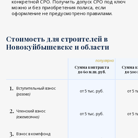
конкретной СРО. Получить допуск СРО под ключ
можно и без приобретения полиса, если
оформление не предусмотрено правилами.
Стоимость для строителей в
Новокуйбышевске и области
популярно
Сумма контракта
Сумма к
до 60 млн. руб.
до 500 
1.
Вступительный взнос
от 5 тыс. руб.
от 5 т
(разово)
2.
Членский взнос
от 5 тыс. руб.
от 5 т
(ежемесячно)
3.
Взнос в компфонд