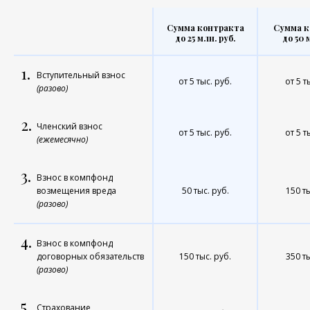
Сумма контракта
Сумма к
до 25 млн. руб.
до 50 
1.
Вступительный взнос
от 5 тыс. руб.
от 5 т
(разово)
2.
Членский взнос
от 5 тыс. руб.
от 5 т
(ежемесячно)
3.
Взнос в компфонд
возмещения вреда
50 тыс. руб.
150 ты
(разово)
4.
Взнос в компфонд
договорных обязательств
150 тыс. руб.
350 ты
(разово)
5.
Страхование