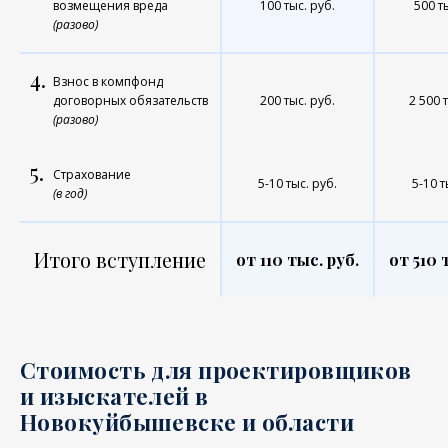
возмещения вреда
100 тыс. руб.
500 т
(разово)
4.
Взнос в компфонд
договорных обязательств
200 тыс. руб.
2 500 
(разово)
5.
Страхование
5-10 тыс. руб.
5-10 т
(в год)
Итого вступление
от 110 тыс. руб.
от 510 
Стоимость для проектировщиков
и изыскателей в
Новокуйбышевске и области