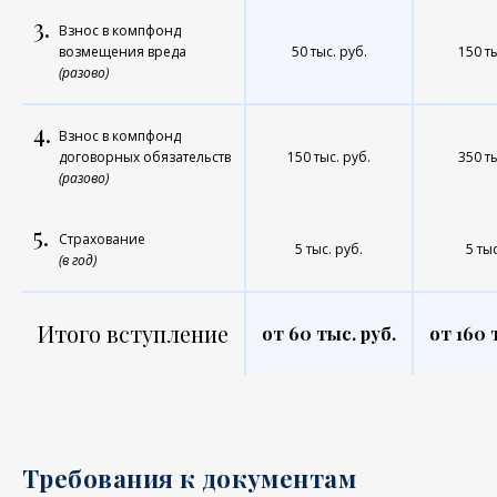
3.
Взнос в компфонд
возмещения вреда
50 тыс. руб.
150 ты
(разово)
4.
Взнос в компфонд
договорных обязательств
150 тыс. руб.
350 ты
(разово)
5.
Страхование
5 тыс. руб.
5 тыс
(в год)
Итого вступление
от 60 тыс. руб.
от 160 
Требования к документам