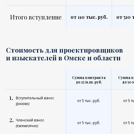
Итого вступление
от 110 тыс. руб.
от 510 
Стоимость для проектировщиков
и изыскателей в Омске и области
Сумма контракта
Сумма к
до 25 млн. руб.
до 50 
1.
Вступительный взнос
от 5 тыс. руб.
от 5 т
(разово)
2.
Членский взнос
от 5 тыс. руб.
от 5 т
(ежемесячно)