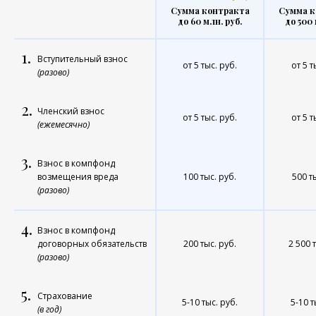
Сумма контракта
Сумма к
до 60 млн. руб.
до 500 
1.
Вступительный взнос
от 5 тыс. руб.
от 5 т
(разово)
2.
Членский взнос
от 5 тыс. руб.
от 5 т
(ежемесячно)
3.
Взнос в компфонд
возмещения вреда
100 тыс. руб.
500 т
(разово)
4.
Взнос в компфонд
договорных обязательств
200 тыс. руб.
2 500 
(разово)
5.
Страхование
5-10 тыс. руб.
5-10 т
(в год)