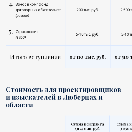
4.
Взнос в компфонд
договорных обязательств
200 тыс. руб.
2 500 
(разово)
5.
Страхование
5-10 тыс. руб.
5-10 т
(в год)
Итого вступление
от 110 тыс. руб.
от 510 
Стоимость для проектировщиков
и изыскателей в Люберцах и
области
Сумма контракта
Сумма к
до 25 млн. руб.
до 50 