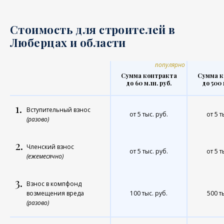
Стоимость для строителей в
Люберцах и области
популярно
Сумма контракта
Сумма к
до 60 млн. руб.
до 500 
1.
Вступительный взнос
от 5 тыс. руб.
от 5 т
(разово)
2.
Членский взнос
от 5 тыс. руб.
от 5 т
(ежемесячно)
3.
Взнос в компфонд
возмещения вреда
100 тыс. руб.
500 т
(разово)