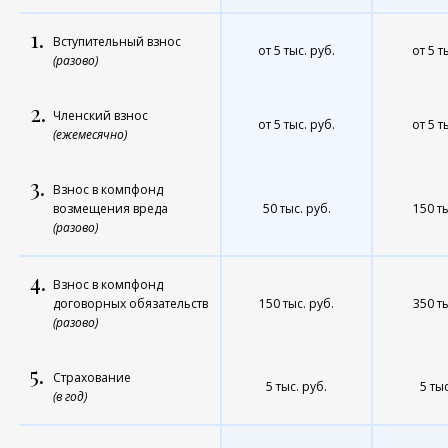
1.
Вступительный взнос
от 5 тыс. руб.
от 5 т
(разово)
2.
Членский взнос
от 5 тыс. руб.
от 5 т
(ежемесячно)
3.
Взнос в компфонд
возмещения вреда
50 тыс. руб.
150 ты
(разово)
4.
Взнос в компфонд
договорных обязательств
150 тыс. руб.
350 ты
(разово)
5.
Страхование
5 тыс. руб.
5 тыс
(в год)