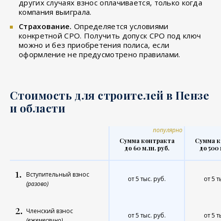
других случаях взнос оплачивается, только когда
компания выиграла.
Страхование.
Определяется условиями
конкретной СРО. Получить допуск СРО под ключ
можно и без приобретения полиса, если
оформление не предусмотрено правилами.
Стоимость для строителей в Пензе
и области
популярно
Сумма контракта
Сумма к
до 60 млн. руб.
до 500 
1.
Вступительный взнос
от 5 тыс. руб.
от 5 т
(разово)
2.
Членский взнос
от 5 тыс. руб.
от 5 т
(ежемесячно)