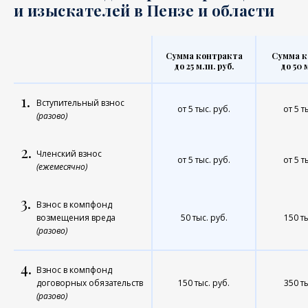
и изыскателей в Пензе и области
Сумма контракта
Сумма к
до 25 млн. руб.
до 50 
1.
Вступительный взнос
от 5 тыс. руб.
от 5 т
(разово)
2.
Членский взнос
от 5 тыс. руб.
от 5 т
(ежемесячно)
3.
Взнос в компфонд
возмещения вреда
50 тыс. руб.
150 ты
(разово)
4.
Взнос в компфонд
договорных обязательств
150 тыс. руб.
350 ты
(разово)