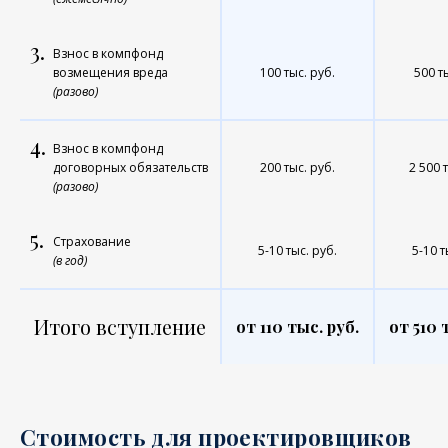
3.
Взнос в компфонд
возмещения вреда
100 тыс. руб.
500 т
(разово)
4.
Взнос в компфонд
договорных обязательств
200 тыс. руб.
2 500 
(разово)
5.
Страхование
5-10 тыс. руб.
5-10 т
(в год)
Итого вступление
от 110 тыс. руб.
от 510 
Стоимость для проектировщиков