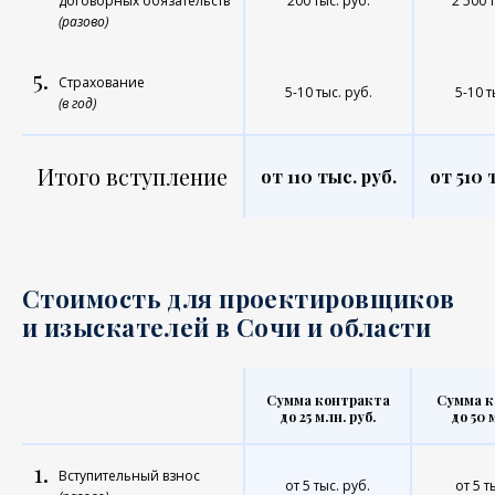
договорных обязательств
200 тыс. руб.
2 500 
(разово)
5.
Страхование
5-10 тыс. руб.
5-10 т
(в год)
Итого вступление
от 110 тыс. руб.
от 510 
Стоимость для проектировщиков
и изыскателей в Сочи и области
Сумма контракта
Сумма к
до 25 млн. руб.
до 50 
1.
Вступительный взнос
от 5 тыс. руб.
от 5 т