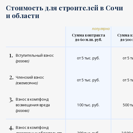
Стоимость для строителей в Сочи
и области
популярно
Сумма контракта
Сумма к
до 60 млн. руб.
до 500 
1.
Вступительный взнос
от 5 тыс. руб.
от 5 т
(разово)
2.
Членский взнос
от 5 тыс. руб.
от 5 т
(ежемесячно)
3.
Взнос в компфонд
возмещения вреда
100 тыс. руб.
500 т
(разово)
4.
Взнос в компфонд