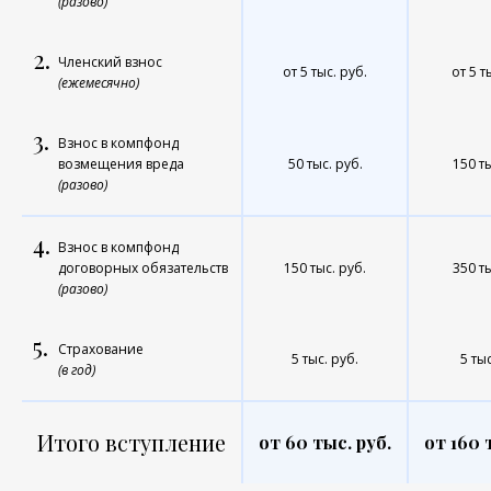
(разово)
2.
Членский взнос
от 5 тыс. руб.
от 5 т
(ежемесячно)
3.
Взнос в компфонд
возмещения вреда
50 тыс. руб.
150 ты
(разово)
4.
Взнос в компфонд
договорных обязательств
150 тыс. руб.
350 ты
(разово)
5.
Страхование
5 тыс. руб.
5 тыс
(в год)
Итого вступление
от 60 тыс. руб.
от 160 