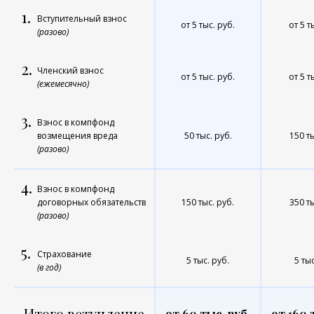
1.
Вступительный взнос
от 5 тыс. руб.
от 5 т
(разово)
2.
Членский взнос
от 5 тыс. руб.
от 5 т
(ежемесячно)
3.
Взнос в компфонд
возмещения вреда
50 тыс. руб.
150 ты
(разово)
4.
Взнос в компфонд
договорных обязательств
150 тыс. руб.
350 ты
(разово)
5.
Страхование
5 тыс. руб.
5 тыс
(в год)
Итого вступление
от 60 тыс. руб.
от 160 