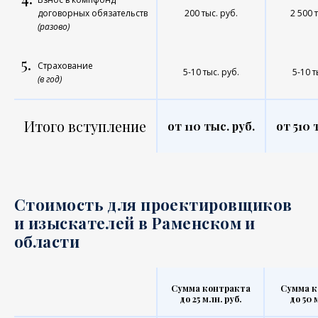
договорных обязательств
200 тыс. руб.
2 500 
(разово)
5.
Страхование
5-10 тыс. руб.
5-10 т
(в год)
Итого вступление
от 110 тыс. руб.
от 510 
Стоимость для проектировщиков
и изыскателей в Раменском и
области
Сумма контракта
Сумма к
до 25 млн. руб.
до 50 