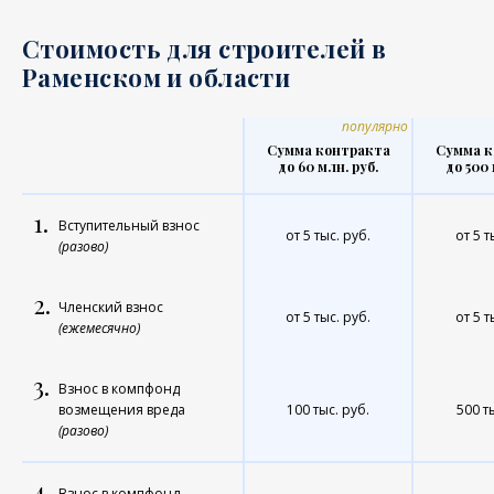
Стоимость для строителей в
Раменском и области
популярно
Сумма контракта
Сумма к
до 60 млн. руб.
до 500 
1.
Вступительный взнос
от 5 тыс. руб.
от 5 т
(разово)
2.
Членский взнос
от 5 тыс. руб.
от 5 т
(ежемесячно)
3.
Взнос в компфонд
возмещения вреда
100 тыс. руб.
500 т
(разово)
4.
Взнос в компфонд