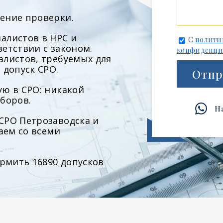
ение проверки.
алистов в НРС и
С
полити
етствии с законом.
конфиденци
алистов, требуемых для
 допуск СРО.
Отпр
ю в СРО: никакой
боров.
Н
СРО Петрозаводска и
аем со всеми
ормить 16890 допусков