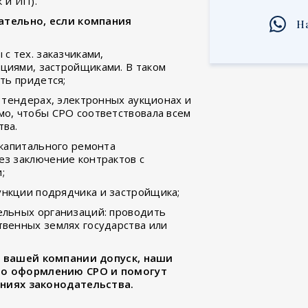
 и ИП).
ательно, если компания
Н
с тех. заказчиками,
циями, застройщиками. В таком
ть придется;
— тендерах, электронных аукционах и
о, чтобы СРО соответствовала всем
тва.
 капитального ремонта
з заключение контрактов с
;
нкции подрядчика и застройщика;
ельных организаций: проводить
венных землях государства или
и вашей компании допуск, наши
по оформлению СРО и помогут
аниях законодательства.