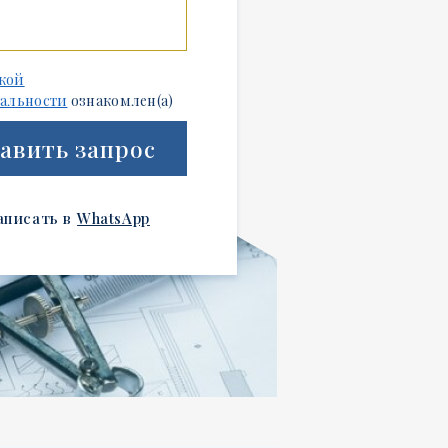
кой
альности
ознакомлен(а)
авить запрос
аписать в
WhatsApp