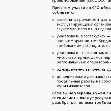
проектированием (как ООО, так
При этом участие в СРО обяз
собирается:
заключать прямые контракты 
эксплуатирующими организа
случае членство в СРО сдела
участвовать в госзакупках 
прочих форматах. Необходим
требованиям законодательс
участвовать в госпрограмме
многоквартирных домов чере
региональными операторами
одновременно выполнять фу
дополнительно для изыскат
профильные работы на собст
муниципалитетов.
Если вы не уверены, нужен л
специалисты окажут услуги 
разобраться во всех требов