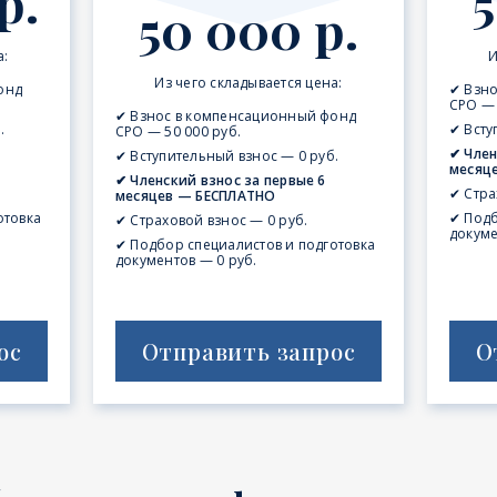
р.
5
50 000 р.
а:
И
Из чего складывается цена:
онд
✔ Взн
СРО — 
✔ Взнос в компенсационный фонд
.
✔ Всту
СРО — 50 000 руб.
✔ Член
✔ Вступительный взнос — 0 руб.
месяц
✔ Членский взнос за первые 6
✔ Стра
месяцев — БЕСПЛАТНО
отовка
✔ Подб
✔ Страховой взнос — 0 руб.
докуме
✔ Подбор специалистов и подготовка
документов — 0 руб.
ос
Отправить запрос
О