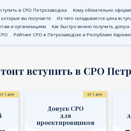
вступить в СРО Петрозаводска
Кому обязательно оформл
 которые вы получаете
Из чего складывается цена вступ
нтам и организациям
Как быстро можно получить допуск
 СРО
Рейтинг СРО в Петрозаводске и Республике Карели
стоит вступить в СРО Петр
от 1 дня
от 1 дня
Допуск СРО
й
для
д
проектировщиков