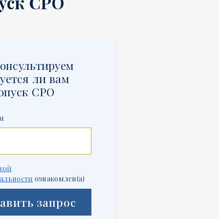
уск СРО
онсультируем
уется ли вам
опуск СРО
н
кой
альности
ознакомлен(а)
авить запрос