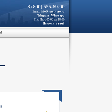
8 (800) 555-69-00
Email:
info@reestr-sro.ru
Telegram
|
Whatsapp
Пн.-Пт. с 05:00 до 18:00
Позвонить вам?
Ы
–
н