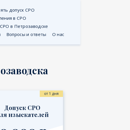
ять допуск СРО
ления в СРО
 СРО в Петрозаводске
я
Вопросы и ответы
О нас
озаводска
от 1 дня
Допуск СРО
ля изыскателей