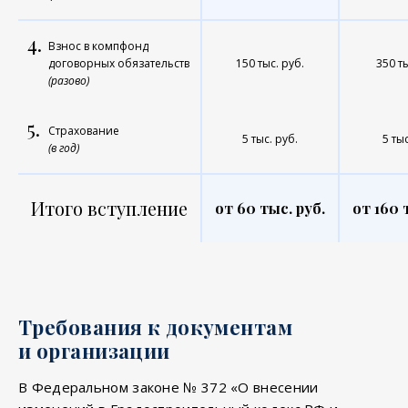
4.
Взнос в компфонд
договорных обязательств
150 тыс. руб.
350 ты
(разово)
5.
Страхование
5 тыс. руб.
5 тыс
(в год)
Итого вступление
от 60 тыс. руб.
от 160 
Требования к документам
и организации
В Федеральном законе № 372 «О внесении