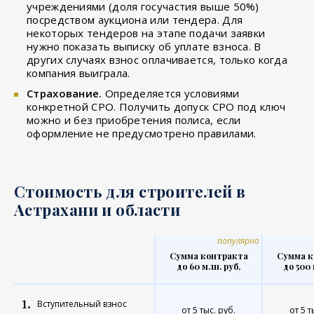
учреждениями (доля госучастия выше 50%)
посредством аукциона или тендера. Для
некоторых тендеров на этапе подачи заявки
нужно показать выписку об уплате взноса. В
других случаях взнос оплачивается, только когда
компания выиграла.
Страхование.
Определяется условиями
конкретной СРО. Получить допуск СРО под ключ
можно и без приобретения полиса, если
оформление не предусмотрено правилами.
Стоимость для строителей в
Астрахани и области
популярно
Сумма контракта
Сумма к
до 60 млн. руб.
до 500 
1.
Вступительный взнос
от 5 тыс. руб.
от 5 т