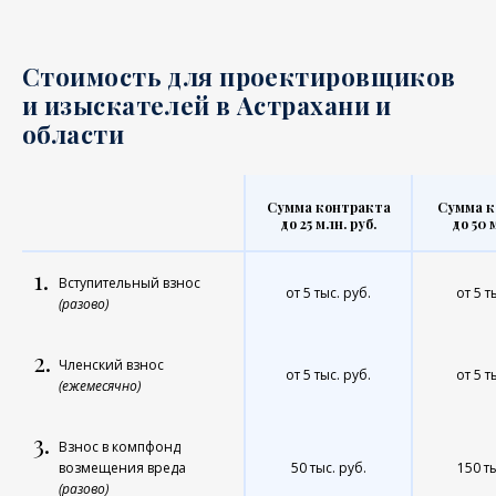
Стоимость для проектировщиков
и изыскателей в Астрахани и
области
Сумма контракта
Сумма к
до 25 млн. руб.
до 50 
1.
Вступительный взнос
от 5 тыс. руб.
от 5 т
(разово)
2.
Членский взнос
от 5 тыс. руб.
от 5 т
(ежемесячно)
3.
Взнос в компфонд
возмещения вреда
50 тыс. руб.
150 ты
(разово)