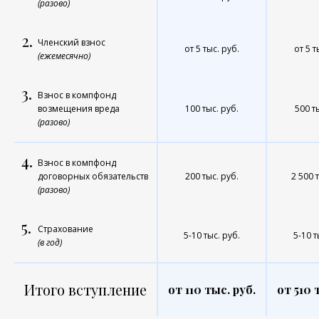
(разово)
2.
Членский взнос
от 5 тыс. руб.
от 5 т
(ежемесячно)
3.
Взнос в компфонд
возмещения вреда
100 тыс. руб.
500 т
(разово)
4.
Взнос в компфонд
договорных обязательств
200 тыс. руб.
2 500 
(разово)
5.
Страхование
5-10 тыс. руб.
5-10 т
(в год)
Итого вступление
от 110 тыс. руб.
от 510 