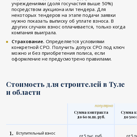
учреждениями (доля госучастия выше 50%)
посредством аукциона или тендера. Для
некоторых тендеров на этапе подачи заявки
нужно показать выписку об уплате взноса. В
других случаях взнос оплачивается, только когда
компания выиграла.
Страхование.
Определяется условиями
конкретной СРО. Получить допуск СРО под ключ
можно и без приобретения полиса, если
оформление не предусмотрено правилами.
Стоимость для строителей в Туле
и области
популярно
Сумма контракта
Сумма к
до 60 млн. руб.
до 500 
1.
Вступительный взнос
от 5 тыс. руб.
от 5 т