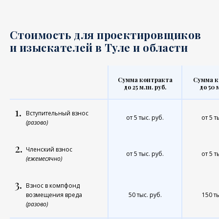
Стоимость для проектировщиков
и изыскателей в Туле и области
Сумма контракта
Сумма к
до 25 млн. руб.
до 50 
1.
Вступительный взнос
от 5 тыс. руб.
от 5 т
(разово)
2.
Членский взнос
от 5 тыс. руб.
от 5 т
(ежемесячно)
3.
Взнос в компфонд
возмещения вреда
50 тыс. руб.
150 ты
(разово)