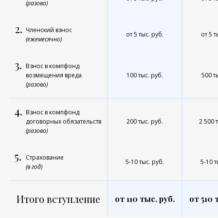
(разово)
2.
Членский взнос
от 5 тыс. руб.
от 5 т
(ежемесячно)
3.
Взнос в компфонд
возмещения вреда
100 тыс. руб.
500 т
(разово)
4.
Взнос в компфонд
договорных обязательств
200 тыс. руб.
2 500 
(разово)
5.
Страхование
5-10 тыс. руб.
5-10 т
(в год)
Итого вступление
от 110 тыс. руб.
от 510 