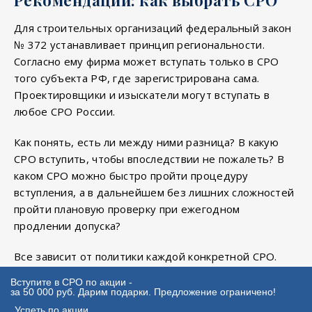
Для строительных организаций федеральный закон
№ 372 устанавливает принцип региональности.
Согласно ему фирма может вступать только в СРО
того субъекта РФ, где зарегистрирована сама.
Проектировщики и изыскатели могут вступать в
любое СРО России.
Как понять, есть ли между ними разница? В какую
СРО вступить, чтобы впоследствии не пожалеть? В
каком СРО можно быстро пройти процедуру
вступления, а в дальнейшем без лишних сложностей
пройти плановую проверку при ежегодном
продлении допуска?
Все зависит от политики каждой конкретной СРО.
Ответы на эти вопросы помогут подсказать наши
Вступите в СРО по акции -
эксперты. Каждый день к нам поступает множество
за 50 000 руб. Дарим подарки. Предложение ограничено!
допусков для наших клиентов из центральной
Успеть по акции