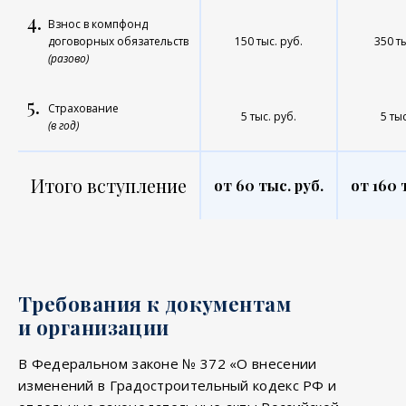
4.
Взнос в компфонд
договорных обязательств
150 тыс. руб.
350 ты
(разово)
5.
Страхование
5 тыс. руб.
5 тыс
(в год)
Итого вступление
от 60 тыс. руб.
от 160 
Требования к документам
и организации
В Федеральном законе № 372 «О внесении
изменений в Градостроительный кодекс РФ и