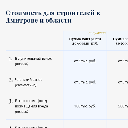
Стоимость для строителей в
Дмитрове и области
популярно
Сумма контракта
Сумма к
до 60 млн. руб.
до 500 
1.
Вступительный взнос
от 5 тыс. руб.
от 5 т
(разово)
2.
Членский взнос
от 5 тыс. руб.
от 5 т
(ежемесячно)
3.
Взнос в компфонд
возмещения вреда
100 тыс. руб.
500 т
(разово)
4.
Взнос в компфонд