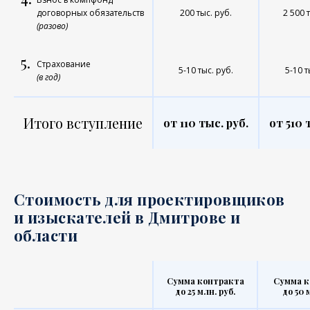
договорных обязательств
200 тыс. руб.
2 500 
(разово)
5.
Страхование
5-10 тыс. руб.
5-10 т
(в год)
Итого вступление
от 110 тыс. руб.
от 510 
Стоимость для проектировщиков
и изыскателей в Дмитрове и
области
Сумма контракта
Сумма к
до 25 млн. руб.
до 50 