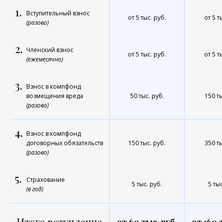
1.
Вступительный взнос
от 5 тыс. руб.
от 5 т
(разово)
2.
Членский взнос
от 5 тыс. руб.
от 5 т
(ежемесячно)
3.
Взнос в компфонд
возмещения вреда
50 тыс. руб.
150 ты
(разово)
4.
Взнос в компфонд
договорных обязательств
150 тыс. руб.
350 ты
(разово)
5.
Страхование
5 тыс. руб.
5 тыс
(в год)
Итого вступление
от 60 тыс. руб.
от 160 