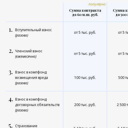
популярно
Сумма контракта
Сумма к
до 60 млн. руб.
до 500 
1.
Вступительный взнос
от 5 тыс. руб.
от 5 т
(разово)
2.
Членский взнос
от 5 тыс. руб.
от 5 т
(ежемесячно)
3.
Взнос в компфонд
возмещения вреда
100 тыс. руб.
500 т
(разово)
4.
Взнос в компфонд
договорных обязательств
200 тыс. руб.
2 500 
(разово)
5.
Страхование