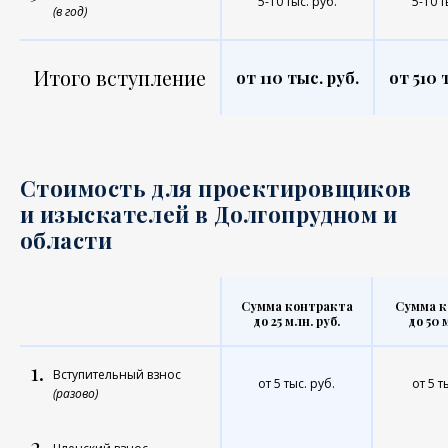
5-10 тыс. руб.
5-10 т
(в год)
Итого вступление
от 110 тыс. руб.
от 510 
Стоимость для проектировщиков
и изыскателей в Долгопрудном и
области
Сумма контракта
Сумма к
до 25 млн. руб.
до 50 
1.
Вступительный взнос
от 5 тыс. руб.
от 5 т
(разово)
2.