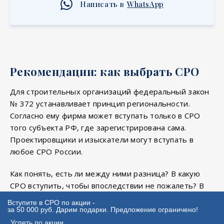
Написать в
WhatsApp
Рекомендации: как выбрать СРО
Для строительных организаций федеральный закон
№ 372 устанавливает принцип региональности.
Согласно ему фирма может вступать только в СРО
того субъекта РФ, где зарегистрирована сама.
Проектировщики и изыскатели могут вступать в
любое СРО России.
Как понять, есть ли между ними разница? В какую
СРО вступить, чтобы впоследствии не пожалеть? В
каком СРО можно быстро пройти процедуру
Вступите в СРО по акции -
вступления, а в дальнейшем без лишних сложностей
за 50 000 руб. Дарим подарки. Предложение ограничено!
пройти плановую проверку при ежегодном
Успеть по акции