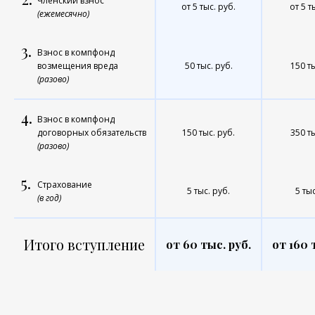
Членский взнос
от 5 тыс. руб.
от 5 т
(ежемесячно)
3.
Взнос в компфонд
возмещения вреда
50 тыс. руб.
150 ты
(разово)
4.
Взнос в компфонд
договорных обязательств
150 тыс. руб.
350 ты
(разово)
5.
Страхование
5 тыс. руб.
5 тыс
(в год)
Итого вступление
от 60 тыс. руб.
от 160 