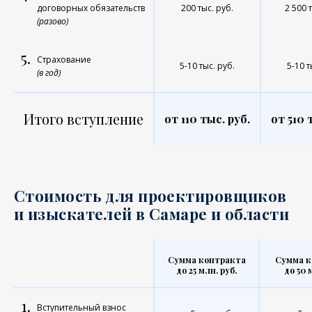
договорных обязательств
200 тыс. руб.
2 500 
(разово)
5.
Страхование
5-10 тыс. руб.
5-10 т
(в год)
Итого вступление
от 110 тыс. руб.
от 510 
Стоимость для проектировщиков
и изыскателей в Самаре и области
Сумма контракта
Сумма к
до 25 млн. руб.
до 50 
1.
Вступительный взнос