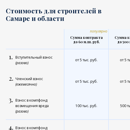
Стоимость для строителей в
Самаре и области
популярно
Сумма контракта
Сумма к
до 60 млн. руб.
до 500 
1.
Вступительный взнос
от 5 тыс. руб.
от 5 т
(разово)
2.
Членский взнос
от 5 тыс. руб.
от 5 т
(ежемесячно)
3.
Взнос в компфонд
возмещения вреда
100 тыс. руб.
500 т
(разово)
4.
Взнос в компфонд