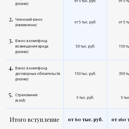
от 5 тыс. руб.
от 5 т
(разово)
2.
Членский взнос
от 5 тыс. руб.
от 5 т
(ежемесячно)
3.
Взнос в компфонд
возмещения вреда
50 тыс. руб.
150 ты
(разово)
4.
Взнос в компфонд
договорных обязательств
150 тыс. руб.
350 ты
(разово)
5.
Страхование
5 тыс. руб.
5 тыс
(в год)
Итого вступление
от 60 тыс. руб.
от 160 