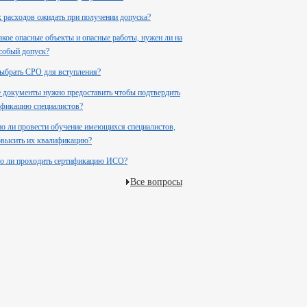
 расходов ожидать при получении допуска?
акое опасные объекты и опасные работы, нужен ли на
собый допуск?
ыбрать СРО для вступления?
 документы нужно предоставить чтобы подтвердить
фикацию специалистов?
 ли провести обучение имеющихся специалистов,
повысить их квалификацию?
о ли проходить сертификацию ИСО?
Все вопросы