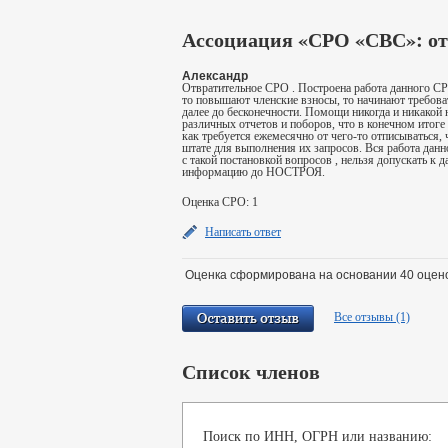
Ассоциация «СРО «СВС»: о
Александр
Отвратительное СРО . Построена работа данного СР
то повышают членские взносы, то начинают требова
далее до бесконечности. Помощи никогда и никакой н
различных отчетов и поборов, что в конечном итоге 
как требуется ежемесячно от чего-то отписываться, 
штате для выполнения их запросов. Вся работа дан
с такой постановкой вопросов , нельзя допускать к 
информацию до НОСТРОЯ.
Оценка СРО: 1
Написать ответ
Оценка сформирована на основании 40 оцено
Все отзывы (1)
Список членов
Поиск по ИНН, ОГРН или названию: