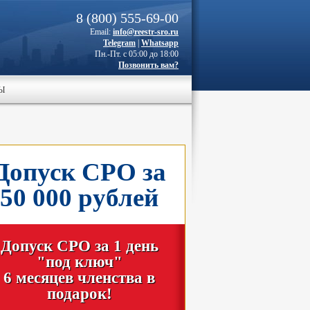
8 (800) 555-69-00
Email:
info@reestr-sro.ru
Telegram
|
Whatsapp
Пн.-Пт. с 05:00 до 18:00
Позвонить вам?
Ы
Допуск СРО за
50 000 рублей
Допуск СРО за 1 день
"под ключ"
6 месяцев членства в
подарок!