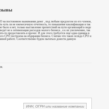
тзывы
О на постоянном выжимании денег , под любым предлогом из его членов,
ть чуть ли не ежемесячную отчетность, то повышение квалификации и так
е было и нет, только выставление препятствий на пути организаций в виде
ведет не к оптимизации расходов малого бизнеса , а к их увеличению, так
что-то предоставлять и прочее. И для этого требуется еще одна единица в
ного СРО построена на обдирании бизнеса. Считаю что таких псевдо СРО и
данной работе. Соответственно будем пытаться донести данную
к.