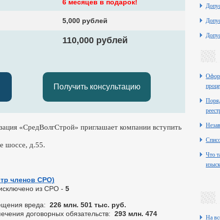
6 месяцев в подарок!
Допу
5,000 рублей
Допу
Допу
110,000 рублей
Оформ
Получить консультацию
проце
Поряд
реест
Неза
зация «СредВолгСтрой» приглашает компании вступить
Списо
е шоссе, д.55.
Что т
изыск
стр членов СРО)
 исключено из СРО -
5
ещения вреда:
226 млн. 501 тыс. руб.
ечения договорных обязательств:
293 млн. 474
На вс