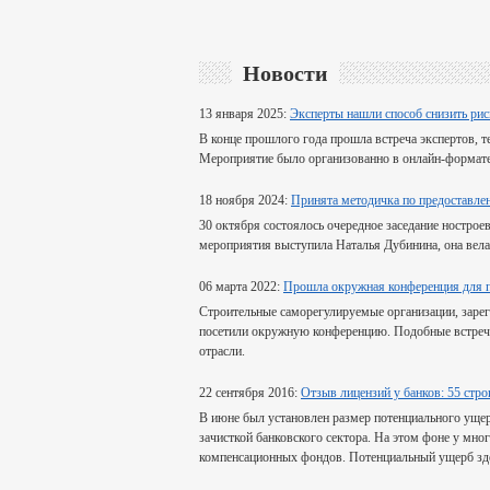
Новости
13 января 2025:
Эксперты нашли способ снизить ри
В конце прошлого года прошла встреча экспертов, 
Мероприятие было организованно в онлайн-формате
18 ноября 2024:
Принята методичка по предоставле
30 октября состоялось очередное заседание нострое
мероприятия выступила Наталья Дубинина, она вела
06 марта 2022:
Прошла окружная конференция для 
Строительные саморегулируемые организации, заре
посетили окружную конференцию. Подобные встреч
отрасли.
22 сентября 2016:
Отзыв лицензий у банков: 55 ст
В июне был установлен размер потенциального ущерб
зачисткой банковского сектора. На этом фоне у мн
компенсационных фондов. Потенциальный ущерб здес