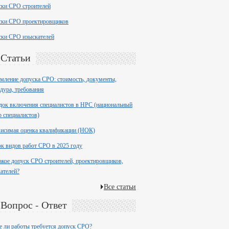
ски СРО строителей
ски СРО проектировщиков
ски СРО изыскателей
Статьи
ление допуска СРО: стоимость, документы,
дура, требования
ок включения специалистов в НРС (национальный
р специалистов)
висимая оценка квалификации (НОК)
к видов работ СРО в 2025 году
акое допуск СРО строителей, проектировщиков,
ателей?
Все статьи
Вопрос - Ответ
е ли работы требуется допуск СРО?