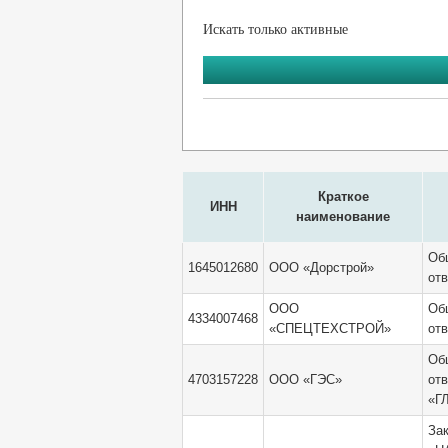
Искать только активные
Краткое
ИНН
наименование
Об
1645012680
ООО «Дорстрой»
от
ООО
Об
4334007468
«СПЕЦТЕХСТРОЙ»
от
Об
4703157228
ООО «ГЭС»
от
«Г
За