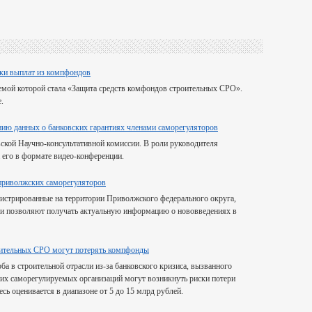
ски выплат из компфондов
темой которой стала «Защита средств комфондов строительных СРО».
.
нию данных о банковских гарантиях членами саморегуляторов
вской Научно-консультативной комиссии. В роли руководителя
 его в формате видео-конференции.
приволжских саморегуляторов
гистрированные на территории Приволжского федерального округа,
и позволяют получать актуальную информацию о нововведениях в
роительных СРО могут потерять компфонды
а в строительной отрасли из-за банковского кризиса, вызванного
огих саморегулируемых организаций могут возникнуть риски потери
ь оценивается в диапазоне от 5 до 15 млрд рублей.