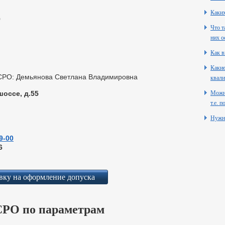
Каких
9
Что т
них о
Как в
Какие
 СРО: Демьянова Светлана Владимировна
квали
шоссе, д.55
Можно
т.е. 
Нужн
9-00
6
вку на оформление допуска
СРО по параметрам