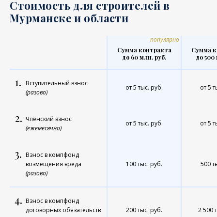
Стоимость для строителей в
Мурманске и области
популярно
Сумма контракта
Сумма к
до 60 млн. руб.
до 500 
1.
Вступительный взнос
от 5 тыс. руб.
от 5 т
(разово)
2.
Членский взнос
от 5 тыс. руб.
от 5 т
(ежемесячно)
3.
Взнос в компфонд
возмещения вреда
100 тыс. руб.
500 т
(разово)
4.
Взнос в компфонд
договорных обязательств
200 тыс. руб.
2 500 