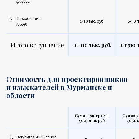
(разово)
5.
Страхование
5-10 тыс. руб.
5-10 т
(в год)
Итого вступление
от 110 тыс. руб.
от 510 
Стоимость для проектировщиков
и изыскателей в Мурманске и
области
Сумма контракта
Сумма к
до 25 млн. руб.
до 50 
1.
Вступительный взнос