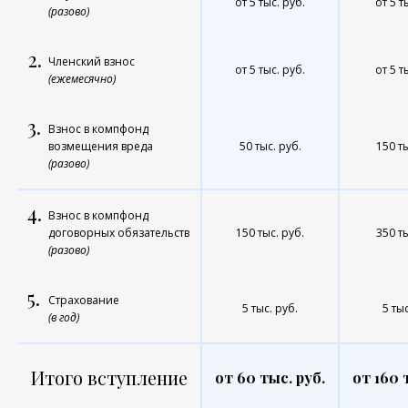
от 5 тыс. руб.
от 5 т
(разово)
2.
Членский взнос
от 5 тыс. руб.
от 5 т
(ежемесячно)
3.
Взнос в компфонд
возмещения вреда
50 тыс. руб.
150 ты
(разово)
4.
Взнос в компфонд
договорных обязательств
150 тыс. руб.
350 ты
(разово)
5.
Страхование
5 тыс. руб.
5 тыс
(в год)
Итого вступление
от 60 тыс. руб.
от 160 