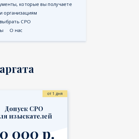
ументы, которые вы получаете
 и организациям
 выбрать СРО
ты
О нас
аргата
от 1 дня
Допуск СРО
ля изыскателей
0 000 р.