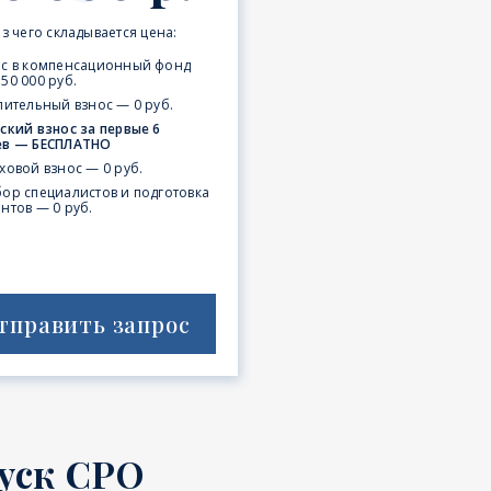
з чего складывается цена:
ос в компенсационный фонд
50 000 руб.
пительный взнос — 0 руб.
ский взнос за первые 6
ев — БЕСПЛАТНО
ховой взнос — 0 руб.
ор специалистов и подготовка
нтов — 0 руб.
тправить запрос
уск СРО