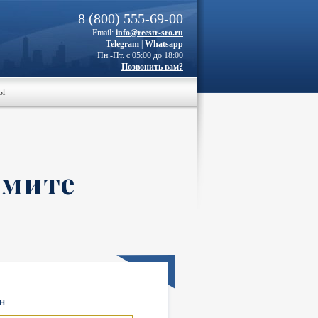
8 (800) 555-69-00
Email:
info@reestr-sro.ru
Telegram
|
Whatsapp
Пн.-Пт. с 05:00 до 18:00
Позвонить вам?
Ы
рмите
н