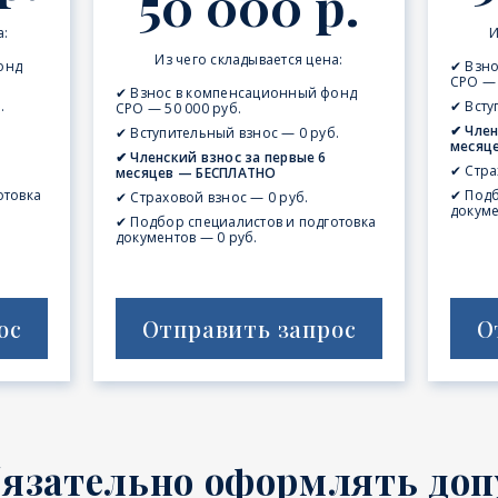
50 000 р.
а:
И
Из чего складывается цена:
онд
✔ Взн
СРО — 
✔ Взнос в компенсационный фонд
.
✔ Всту
СРО — 50 000 руб.
✔ Член
✔ Вступительный взнос — 0 руб.
месяц
✔ Членский взнос за первые 6
✔ Стра
месяцев — БЕСПЛАТНО
отовка
✔ Подб
✔ Страховой взнос — 0 руб.
докуме
✔ Подбор специалистов и подготовка
документов — 0 руб.
ос
Отправить запрос
О
бязательно оформлять доп