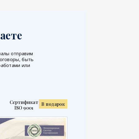
аете
иналы отправим
договоры, быть
работами или
Сертификат
В подарок
ISO 9001