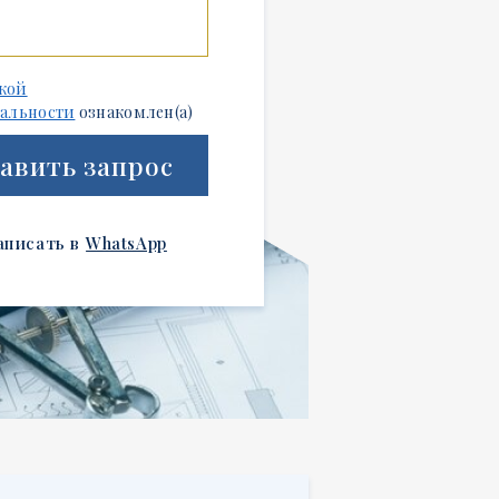
кой
альности
ознакомлен(а)
авить запрос
аписать в
WhatsApp