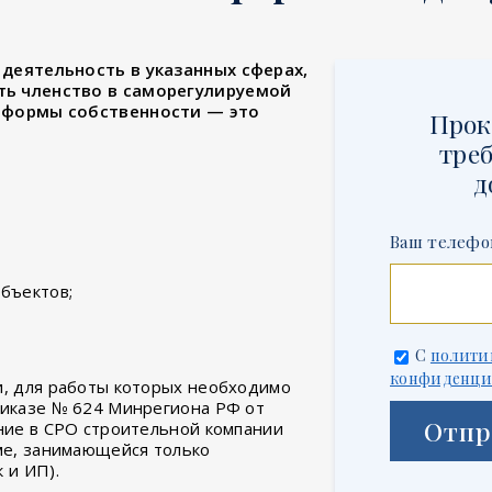
деятельность в указанных сферах,
ть членство в саморегулируемой
 формы собственности — это
Прок
треб
д
Ваш телефо
бъектов;
С
полити
конфиденци
и, для работы которых необходимо
риказе № 624 Минрегиона РФ от
Отпр
ение в СРО строительной компании
рме, занимающейся только
 и ИП).