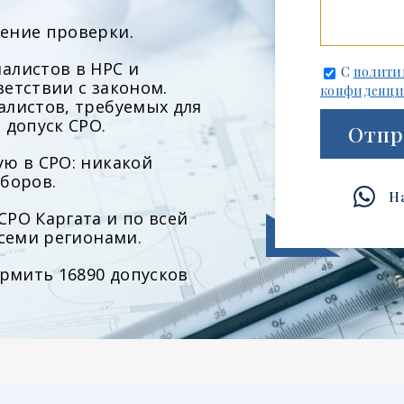
ение проверки.
алистов в НРС и
С
полити
етствии с законом.
конфиденци
алистов, требуемых для
 допуск СРО.
Отпр
ю в СРО: никакой
боров.
Н
РО Каргата и по всей
всеми регионами.
ормить 16890 допусков