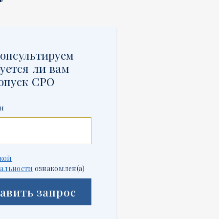
онсультируем
уется ли вам
опуск СРО
н
кой
альности
ознакомлен(а)
авить запрос