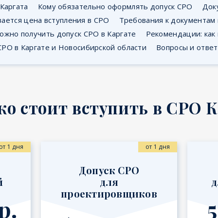
 Каргата
Кому обязательно оформлять допуск СРО
Док
вается цена вступления в СРО
Требования к документам
ожно получить допуск СРО в Каргате
Рекомендации: как
СРО в Каргате и Новосибирской области
Вопросы и отве
ко стоит вступить в СРО К
от 1 дня
от 1 дня
Допуск СРО
й
для
д
проектировщиков
р.
5