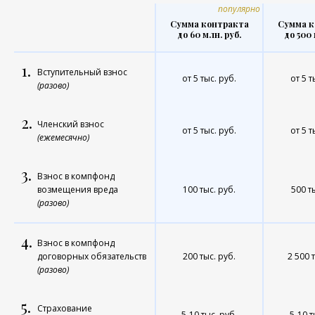
популярно
Сумма контракта
Сумма к
до 60 млн. руб.
до 500 
1.
Вступительный взнос
от 5 тыс. руб.
от 5 т
(разово)
2.
Членский взнос
от 5 тыс. руб.
от 5 т
(ежемесячно)
3.
Взнос в компфонд
возмещения вреда
100 тыс. руб.
500 т
(разово)
4.
Взнос в компфонд
договорных обязательств
200 тыс. руб.
2 500 
(разово)
5.
Страхование
5-10 тыс. руб.
5-10 т