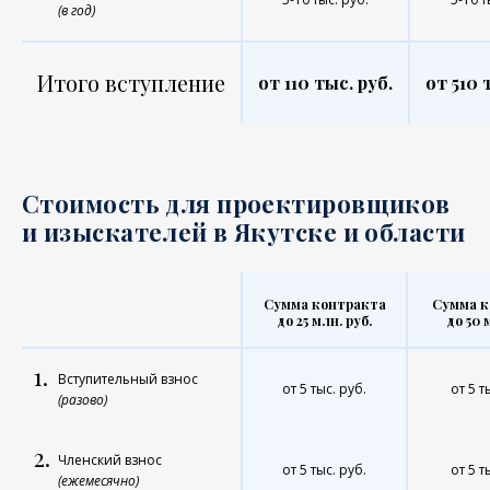
(в год)
Итого вступление
от 110 тыс. руб.
от 510 
Стоимость для проектировщиков
и изыскателей в Якутске и области
Сумма контракта
Сумма к
до 25 млн. руб.
до 50 
1.
Вступительный взнос
от 5 тыс. руб.
от 5 т
(разово)
2.
Членский взнос
от 5 тыс. руб.
от 5 т
(ежемесячно)