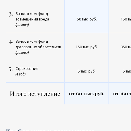
3.
Взнос в компфонд
возмещения вреда
50 тыс. руб.
150 ты
(разово)
4.
Взнос в компфонд
договорных обязательств
150 тыс. руб.
350 ты
(разово)
5.
Страхование
5 тыс. руб.
5 тыс
(в год)
Итого вступление
от 60 тыс. руб.
от 160 