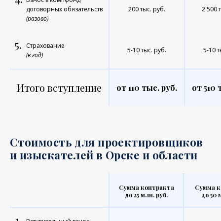
договорных обязательств
200 тыс. руб.
2 500 
(разово)
5.
Страхование
5-10 тыс. руб.
5-10 т
(в год)
Итого вступление
от 110 тыс. руб.
от 510 
Стоимость для проектировщиков
и изыскателей в Орске и области
Сумма контракта
Сумма к
до 25 млн. руб.
до 50 
1.