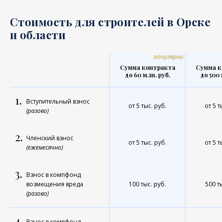
Стоимость для строителей в Орске
и области
популярно
Сумма контракта
Сумма к
до 60 млн. руб.
до 500 
1.
Вступительный взнос
от 5 тыс. руб.
от 5 т
(разово)
2.
Членский взнос
от 5 тыс. руб.
от 5 т
(ежемесячно)
3.
Взнос в компфонд
возмещения вреда
100 тыс. руб.
500 т
(разово)
4.
Взнос в компфонд