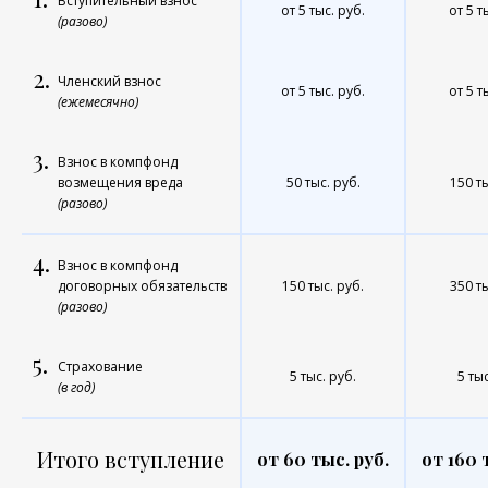
Вступительный взнос
от 5 тыс. руб.
от 5 т
(разово)
2.
Членский взнос
от 5 тыс. руб.
от 5 т
(ежемесячно)
3.
Взнос в компфонд
возмещения вреда
50 тыс. руб.
150 ты
(разово)
4.
Взнос в компфонд
договорных обязательств
150 тыс. руб.
350 ты
(разово)
5.
Страхование
5 тыс. руб.
5 тыс
(в год)
Итого вступление
от 60 тыс. руб.
от 160 