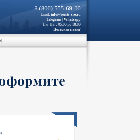
8 (800) 555-69-00
Email:
info@reestr-sro.ru
Telegram
|
Whatsapp
Пн.-Пт. с 05:00 до 18:00
Позвонить вам?
Ы
 оформите
н