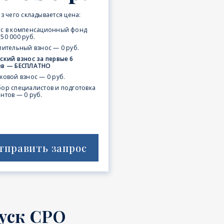
з чего складывается цена:
ос в компенсационный фонд
50 000 руб.
пительный взнос — 0 руб.
ский взнос за первые 6
ев — БЕСПЛАТНО
ховой взнос — 0 руб.
ор специалистов и подготовка
нтов — 0 руб.
тправить запрос
уск СРО