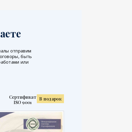
аете
иналы отправим
договоры, быть
работами или
Сертификат
В подарок
ISO 9001