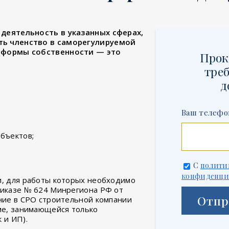
деятельность в указанных сферах,
ть членство в саморегулируемой
 формы собственности — это
Прок
треб
д
Ваш телефо
бъектов;
С
полити
конфиденци
и, для работы которых необходимо
риказе № 624 Минрегиона РФ от
Отпр
ение в СРО строительной компании
рме, занимающейся только
 и ИП).