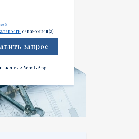
кой
альности
ознакомлен(а)
авить запрос
аписать в
WhatsApp