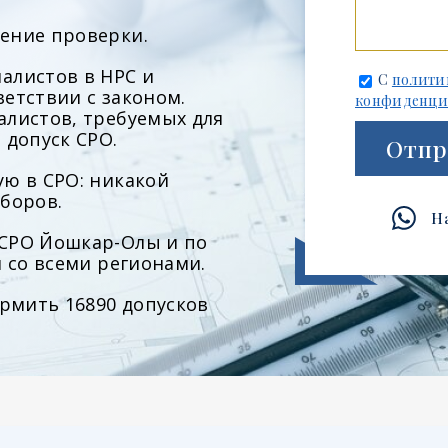
ение проверки.
алистов в НРС и
С
полити
етствии с законом.
конфиденци
алистов, требуемых для
 допуск СРО.
Отпр
ю в СРО: никакой
боров.
Н
СРО Йошкар-Олы и по
м со всеми регионами.
ормить 16890 допусков