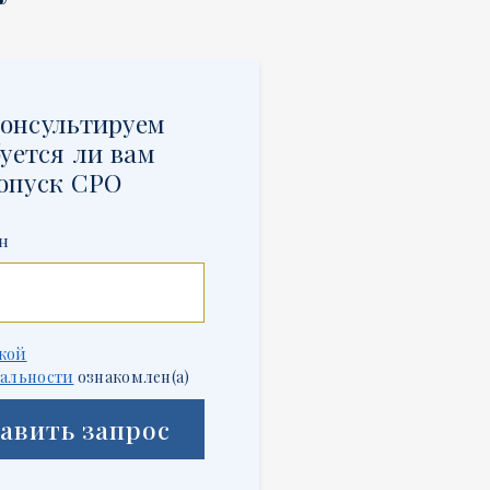
онсультируем
уется ли вам
опуск СРО
н
кой
альности
ознакомлен(а)
авить запрос