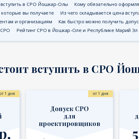
т вступить в СРО Йошкар-Олы
Кому обязательно оформля
 которые вы получаете
Из чего складывается цена вступ
ентам и организациям
Как быстро можно получить допу
 СРО
Рейтинг СРО в Йошкар-Оле и Республике Марий Эл
стоит вступить в СРО Й
от 1 дня
от 1 дня
Допуск СРО
й
для
д
проектировщиков
р.
5