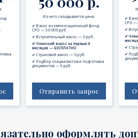
50 000 р.
а:
И
Из чего складывается цена:
онд
✔ Взн
СРО — 
✔ Взнос в компенсационный фонд
.
✔ Всту
СРО — 50 000 руб.
✔ Член
✔ Вступительный взнос — 0 руб.
месяц
✔ Членский взнос за первые 6
✔ Стра
месяцев — БЕСПЛАТНО
отовка
✔ Подб
✔ Страховой взнос — 0 руб.
докуме
✔ Подбор специалистов и подготовка
документов — 0 руб.
ос
Отправить запрос
О
бязательно оформлять доп