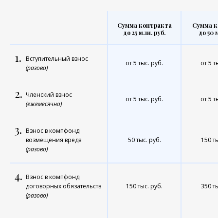
Сумма контракта
Сумма к
до 25 млн. руб.
до 50 
1.
Вступительный взнос
от 5 тыс. руб.
от 5 т
(разово)
2.
Членский взнос
от 5 тыс. руб.
от 5 т
(ежемесячно)
3.
Взнос в компфонд
возмещения вреда
50 тыс. руб.
150 ты
(разово)
4.
Взнос в компфонд
договорных обязательств
150 тыс. руб.
350 ты
(разово)