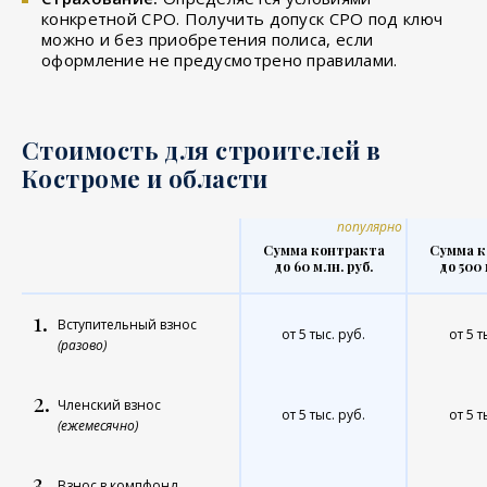
конкретной СРО. Получить допуск СРО под ключ
можно и без приобретения полиса, если
оформление не предусмотрено правилами.
Стоимость для строителей в
Костроме и области
популярно
Сумма контракта
Сумма к
до 60 млн. руб.
до 500 
1.
Вступительный взнос
от 5 тыс. руб.
от 5 т
(разово)
2.
Членский взнос
от 5 тыс. руб.
от 5 т
(ежемесячно)
3.
Взнос в компфонд