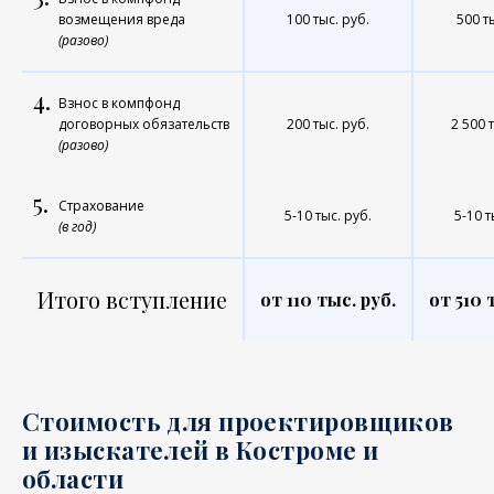
возмещения вреда
100 тыс. руб.
500 т
(разово)
4.
Взнос в компфонд
договорных обязательств
200 тыс. руб.
2 500 
(разово)
5.
Страхование
5-10 тыс. руб.
5-10 т
(в год)
Итого вступление
от 110 тыс. руб.
от 510 
Стоимость для проектировщиков
и изыскателей в Костроме и
области