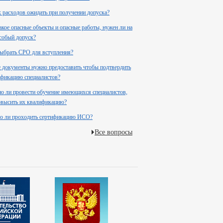
 расходов ожидать при получении допуска?
акое опасные объекты и опасные работы, нужен ли на
собый допуск?
ыбрать СРО для вступления?
 документы нужно предоставить чтобы подтвердить
фикацию специалистов?
 ли провести обучение имеющихся специалистов,
повысить их квалификацию?
о ли проходить сертификацию ИСО?
Все вопросы