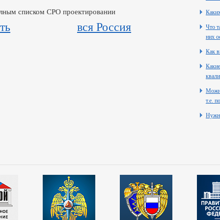
олным списком СРО проектировании
Каких
ть
вся Россия
Что т
них о
Как в
Какие
квали
Можно
т.е. 
Нужн