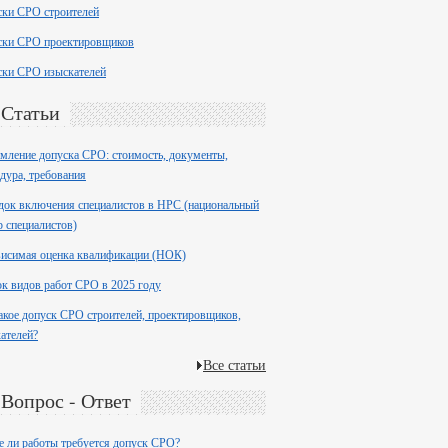
ски СРО строителей
ски СРО проектировщиков
ски СРО изыскателей
Статьи
ление допуска СРО: стоимость, документы,
дура, требования
ок включения специалистов в НРС (национальный
р специалистов)
висимая оценка квалификации (НОК)
к видов работ СРО в 2025 году
акое допуск СРО строителей, проектировщиков,
ателей?
Все статьи
Вопрос - Ответ
е ли работы требуется допуск СРО?