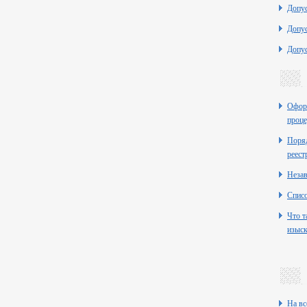
Допу
Допу
Допу
Оформ
проце
Поряд
реест
Неза
Списо
Что т
изыск
На вс