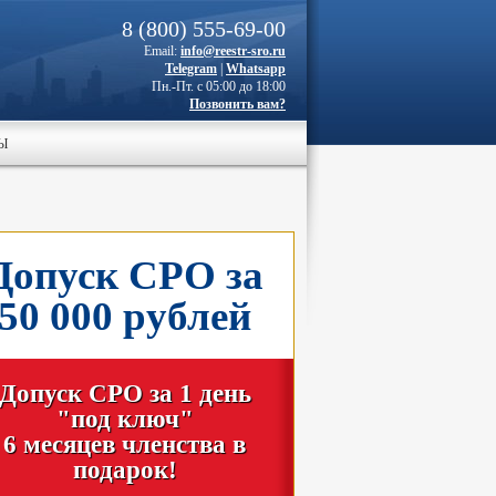
8 (800) 555-69-00
Email:
info@reestr-sro.ru
Telegram
|
Whatsapp
Пн.-Пт. с 05:00 до 18:00
Позвонить вам?
Ы
Допуск СРО за
50 000 рублей
Допуск СРО за 1 день
"под ключ"
6 месяцев членства в
подарок!