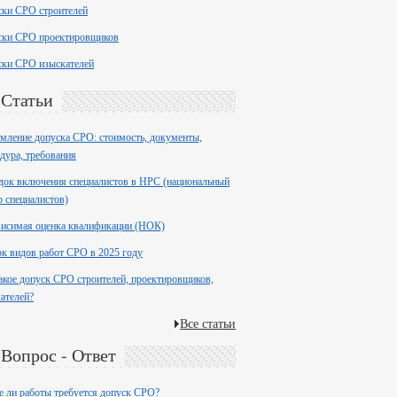
ски СРО строителей
ски СРО проектировщиков
ски СРО изыскателей
Статьи
ление допуска СРО: стоимость, документы,
дура, требования
ок включения специалистов в НРС (национальный
р специалистов)
висимая оценка квалификации (НОК)
к видов работ СРО в 2025 году
акое допуск СРО строителей, проектировщиков,
ателей?
Все статьи
Вопрос - Ответ
е ли работы требуется допуск СРО?