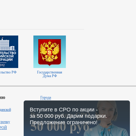
ельство РФ
Государственная
Дума РФ
ию
Города
Калькулятор
Вступите в СРО по акции -
данской
О компании
за 50 000 руб. Дарим подарки.
Отзывы клиентов
Предложение ограничено!
срочку
Аккредитации
ТРОЙ
Политика
конфиденциальности