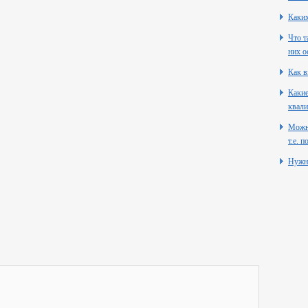
Каких
Что т
них о
Как в
Какие
квали
Можно
т.е. 
Нужн