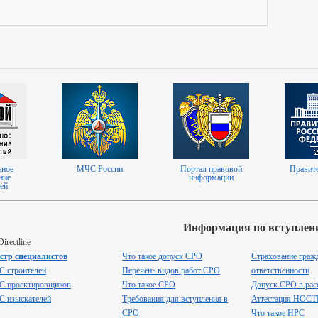
ьное
МЧС России
Портал правовой
Правит
ние
информации
ей
Информация по вступлен
irectline
естр специалистов
Что такое допуск СРО
Страхование граж
С строителей
Перечень видов работ СРО
ответственности
С проектировщиков
Что такое СРО
Допуск СРО в рас
С изыскателей
Требования для вступления в
Аттестация НОС
СРО
Что такое НРС