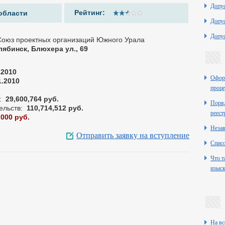
Допу
Рейтинг:
области
Допу
Допу
Союз проектных организаций Южного Урала
елябинск, Блюхера ул., 69
12010
Оформ
1.2010
проце
:
29,600,764 руб.
Поряд
ельств:
110,714,512 руб.
реест
,000 руб.
Неза
Отправить заявку на вступление
Списо
Что т
изыск
На вс