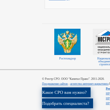
Ростехнадзор
Национал
объедине
строител
© Реестр СРО. ООО “Капитал Право”. 2011-2026.
Продвижение сайтов
-
агентство интернет-маркетинга
D
Ре
Какое СРО вам нужно?
НР
НР
Подобрать специалиста?
НР