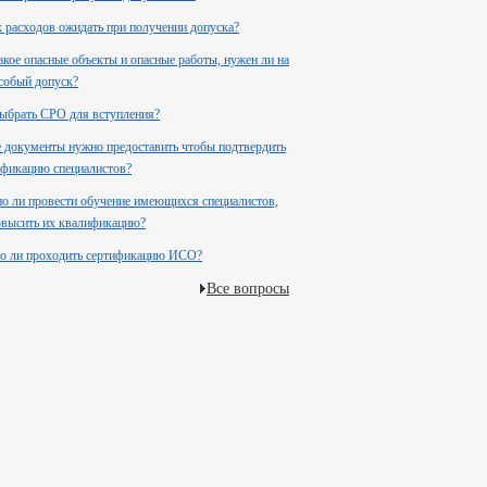
 расходов ожидать при получении допуска?
акое опасные объекты и опасные работы, нужен ли на
собый допуск?
ыбрать СРО для вступления?
 документы нужно предоставить чтобы подтвердить
фикацию специалистов?
 ли провести обучение имеющихся специалистов,
повысить их квалификацию?
о ли проходить сертификацию ИСО?
Все вопросы