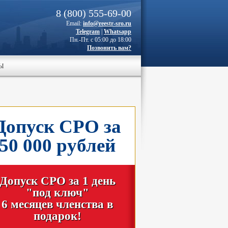
8 (800) 555-69-00
Email:
info@reestr-sro.ru
Telegram
|
Whatsapp
Пн.-Пт. с 05:00 до 18:00
Позвонить вам?
Ы
Допуск СРО за
50 000 рублей
Допуск СРО за 1 день
"под ключ"
6 месяцев членства в
подарок!