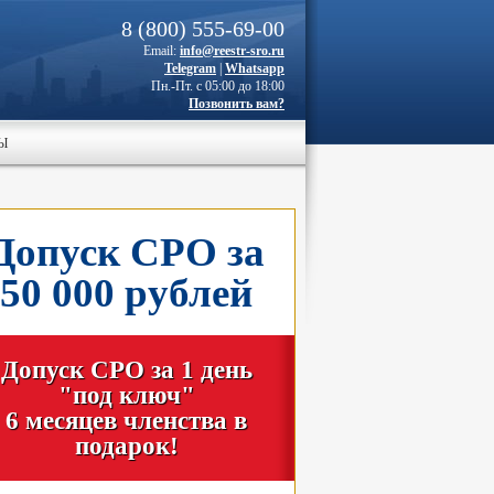
8 (800) 555-69-00
Email:
info@reestr-sro.ru
Telegram
|
Whatsapp
Пн.-Пт. с 05:00 до 18:00
Позвонить вам?
Ы
Допуск СРО за
50 000 рублей
Допуск СРО за 1 день
"под ключ"
6 месяцев членства в
подарок!