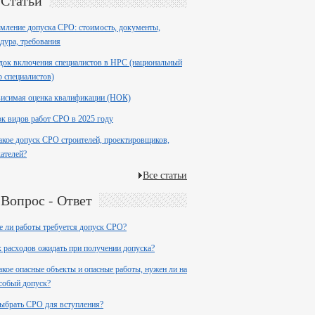
Статьи
ление допуска СРО: стоимость, документы,
дура, требования
ок включения специалистов в НРС (национальный
р специалистов)
висимая оценка квалификации (НОК)
к видов работ СРО в 2025 году
акое допуск СРО строителей, проектировщиков,
ателей?
Все статьи
Вопрос - Ответ
е ли работы требуется допуск СРО?
 расходов ожидать при получении допуска?
акое опасные объекты и опасные работы, нужен ли на
собый допуск?
ыбрать СРО для вступления?