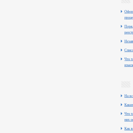
Оформ
проце
Поряд
реест
Неза
Списо
Что т
изыск
На вс
Каких
Что т
них о
Как в