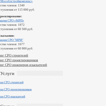
«Мособлстройкомплекс»
ство членов: 1340
ступления от 115 000 руб.
Проектирование:
иация СРО «МРП»
ство членов: 1972
ступления от 60 500 руб.
Изыскания:
иация СРО "МРИ"
ство членов: 1677
ступления от 60 900 руб.
инг СРО строителей
инг СРО проектировщиков
инг СРО инженеров-изыскателей
Услуги
ски СРО строителей
ски СРО проектировщиков
ски СРО изыскателей