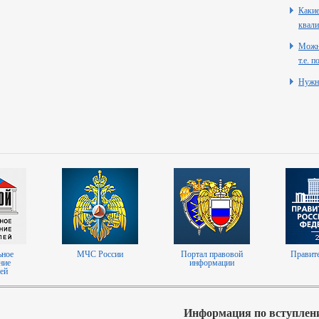
Какие
квали
Можно
т.е. 
Нужн
ьное
МЧС России
Портал правовой
Правит
ние
информации
ей
Информация по вступлен