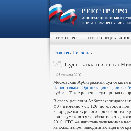
РЕЕСТР СРО
РЕЕСТР СПЕЦИАЛИСТОВ
Главная
/
Новости
/
Суд отказал в иске к «Ми
04 августа 2016
Московский Арбитражный суд отказал в
Национальная Организация Строителей
рублей. Такое решение суд принял на 
В своем решении Арбитраж опирался на
ФЗ), а именно - ст. 126, по которой п
в порядке конкурсного производства, к
подразумеваются те обязательства, кот
2016. СРО же написала заявление за не
наложил запрет заводить вклады и откр