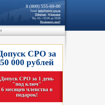
8 (800) 555-69-00
Email:
info@reestr-sro.ru
Telegram
|
Whatsapp
Пн.-Пт. с 05:00 до 18:00
Позвонить вам?
Ы
Допуск СРО за
50 000 рублей
Допуск СРО за 1 день
"под ключ"
6 месяцев членства в
подарок!