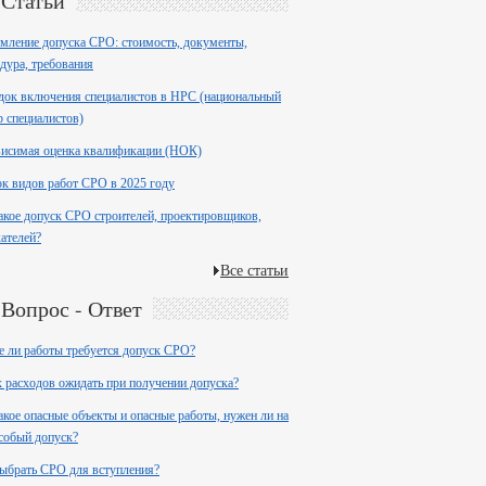
Статьи
ление допуска СРО: стоимость, документы,
дура, требования
ок включения специалистов в НРС (национальный
р специалистов)
висимая оценка квалификации (НОК)
к видов работ СРО в 2025 году
акое допуск СРО строителей, проектировщиков,
ателей?
Все статьи
Вопрос - Ответ
е ли работы требуется допуск СРО?
 расходов ожидать при получении допуска?
акое опасные объекты и опасные работы, нужен ли на
собый допуск?
ыбрать СРО для вступления?