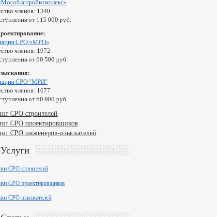
«Мособлстройкомплекс»
ство членов: 1340
ступления от 115 000 руб.
Проектирование:
иация СРО «МРП»
ство членов: 1972
ступления от 60 500 руб.
Изыскания:
иация СРО "МРИ"
ство членов: 1677
ступления от 60 900 руб.
инг СРО строителей
инг СРО проектировщиков
инг СРО инженеров-изыскателей
Услуги
ски СРО строителей
ски СРО проектировщиков
ски СРО изыскателей