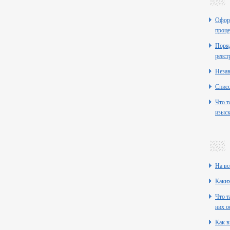
Оформ
проце
Поряд
реест
Неза
Списо
Что т
изыск
На вс
Каких
Что т
них о
Как в