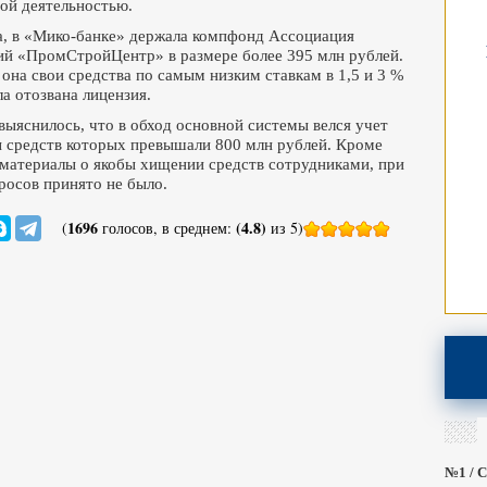
ой деятельностью.
а, в «Мико-банке» держала компфонд Ассоциация
ий «ПромСтройЦентр» в размере более 395 млн рублей.
 она свои средства по самым низким ставкам в 1,5 и 3 %
а отозвана лицензия.
выяснилось, что в обход основной системы велся учет
ы средств которых превышали 800 млн рублей. Кроме
 материалы о якобы хищении средств сотрудниками, при
росов принято не было.
1696
(4.8)
(
голосов, в среднем:
из 5)
№1 / С