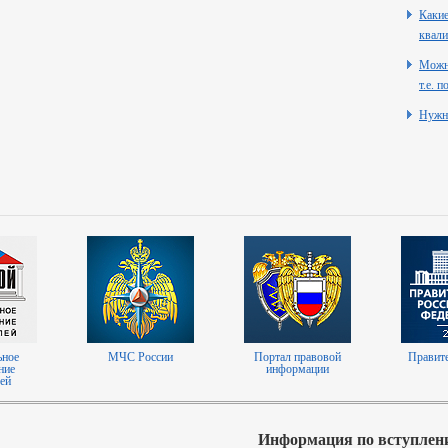
Какие
квали
Можно
т.е. 
Нужн
ьное
МЧС России
Портал правовой
Правит
ние
информации
ей
Информация по вступлен