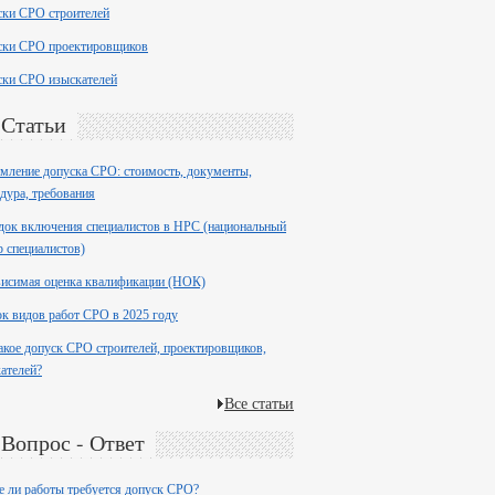
ски СРО строителей
ски СРО проектировщиков
ски СРО изыскателей
Статьи
ление допуска СРО: стоимость, документы,
дура, требования
ок включения специалистов в НРС (национальный
р специалистов)
висимая оценка квалификации (НОК)
к видов работ СРО в 2025 году
акое допуск СРО строителей, проектировщиков,
ателей?
Все статьи
Вопрос - Ответ
е ли работы требуется допуск СРО?