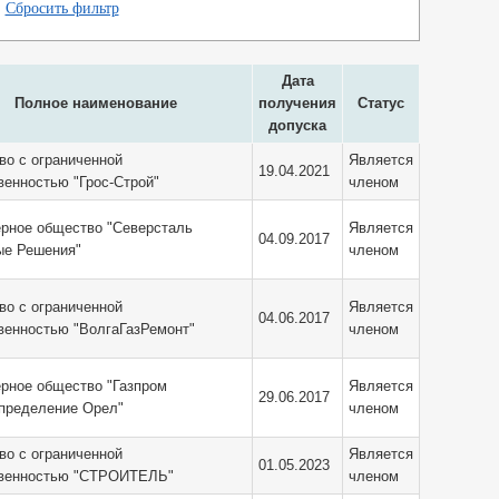
Сбросить фильтр
Дата
Полное наименование
получения
Статус
допуска
о с ограниченной
Является
19.04.2021
венностью "Грос-Строй"
членом
рное общество "Северсталь
Является
04.09.2017
ые Решения"
членом
о с ограниченной
Является
04.06.2017
венностью "ВолгаГазРемонт"
членом
рное общество "Газпром
Является
29.06.2017
пределение Орел"
членом
о с ограниченной
Является
01.05.2023
твенностью "СТРОИТЕЛЬ"
членом