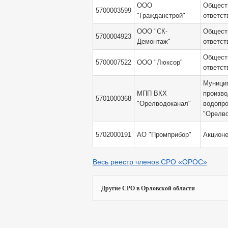
ООО
Обществ
5700003599
"Гражданстрой"
ответст
ООО "СК-
Обществ
5700004923
Демонтаж"
ответст
Обществ
5700007522
ООО "Люксор"
ответст
Муници
МПП ВКХ
произво
5701000368
"Орелводоканал"
водопро
"Орелв
5702000191
АО "Промприбор"
Акционе
Весь реестр членов СРО «ОРОС»
Другие СРО в Орловской области