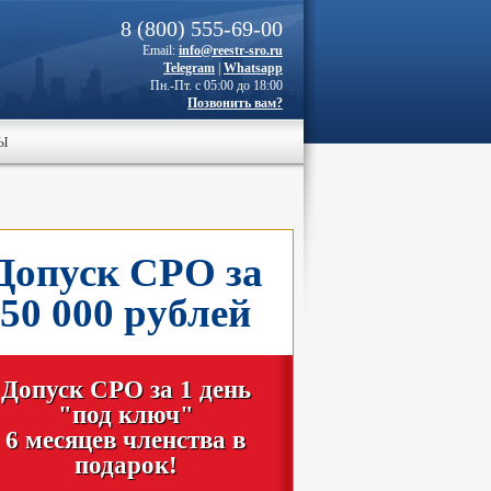
8 (800) 555-69-00
Email:
info@reestr-sro.ru
Telegram
|
Whatsapp
Пн.-Пт. с 05:00 до 18:00
Позвонить вам?
Ы
Допуск СРО за
50 000 рублей
Допуск СРО за 1 день
"под ключ"
6 месяцев членства в
подарок!