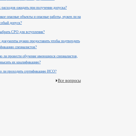
 расходов ожидать при получении допуска?
акое опасные объекты и опасные работы, нужен ли на
собый допуск?
ыбрать СРО для вступления?
 документы нужно предоставить чтобы подтвердить
фикацию специалистов?
 ли провести обучение имеющихся специалистов,
повысить их квалификацию?
о ли проходить сертификацию ИСО?
Все вопросы