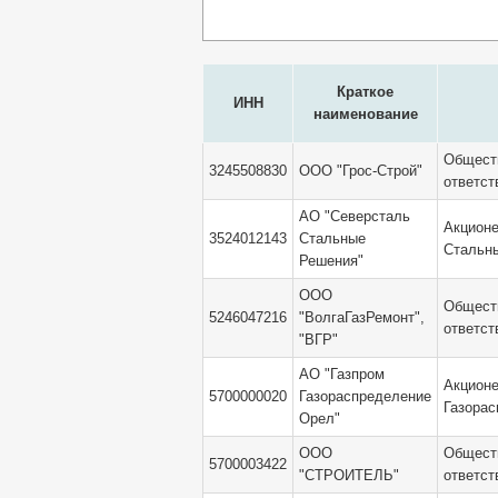
Краткое
ИНН
наименование
Обществ
3245508830
ООО "Грос-Строй"
ответст
АО "Северсталь
Акционе
3524012143
Стальные
Стальн
Решения"
ООО
Обществ
5246047216
"ВолгаГазРемонт",
ответст
"ВГР"
АО "Газпром
Акционе
5700000020
Газораспределение
Газорас
Орел"
ООО
Обществ
5700003422
"СТРОИТЕЛЬ"
ответс