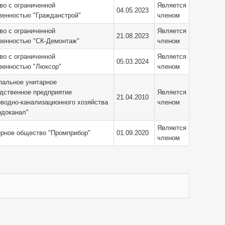
о с ограниченной
Является
04.05.2023
венностью "Гражданстрой"
членом
о с ограниченной
Является
21.08.2023
венностью "СК-Демонтаж"
членом
о с ограниченной
Является
05.03.2024
венностью "Люксор"
членом
пальное унитарное
дственное предприятие
Является
21.04.2010
водно-канализационного хозяйства
членом
одоканал"
Является
рное общество "Промприбор"
01.09.2020
членом