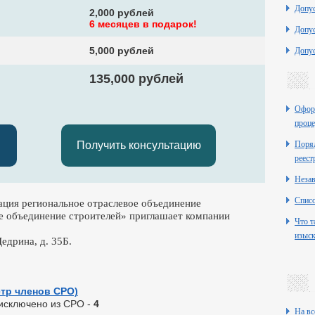
Допу
2,000 рублей
6 месяцев в подарок!
Допу
5,000 рублей
Допу
135,000 рублей
Оформ
проце
Получить консультацию
Поряд
реест
Неза
Списо
ция региональное отраслевое объединение
е объединение строителей» приглашает компании
Что т
изыск
едрина, д. 35Б.
стр членов СРО)
 исключено из СРО -
4
На вс