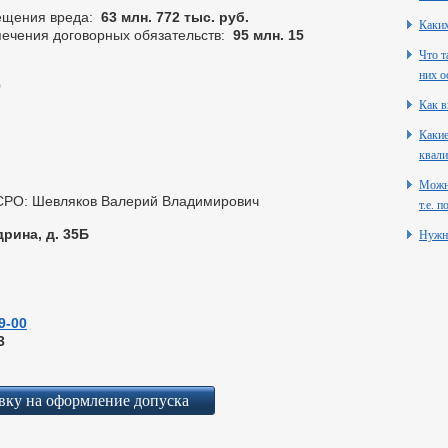
ещения вреда:
63 млн. 772 тыс. руб.
Каких
ечения договорных обязательств:
95 млн. 15
Что т
них о
0
Как в
Какие
квали
Можно
 СРО: Шевляков Валерий Владимирович
т.е. 
дрина, д. 35Б
Нужн
9-00
3
вку на оформление допуска