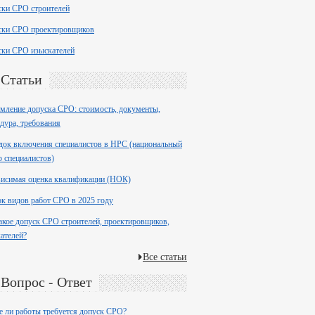
ски СРО строителей
ски СРО проектировщиков
ски СРО изыскателей
Статьи
ление допуска СРО: стоимость, документы,
дура, требования
ок включения специалистов в НРС (национальный
р специалистов)
висимая оценка квалификации (НОК)
к видов работ СРО в 2025 году
акое допуск СРО строителей, проектировщиков,
ателей?
Все статьи
Вопрос - Ответ
е ли работы требуется допуск СРО?