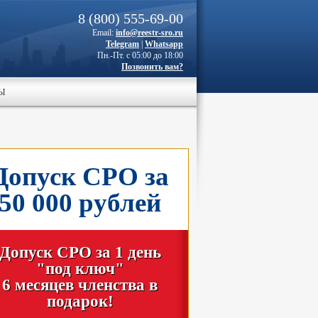
8 (800) 555-69-00
Email:
info@reestr-sro.ru
Telegram
|
Whatsapp
Пн.-Пт. с 05:00 до 18:00
Позвонить вам?
Ы
Допуск СРО за
50 000 рублей
Допуск СРО за 1 день
"под ключ"
6 месяцев членства в
подарок!