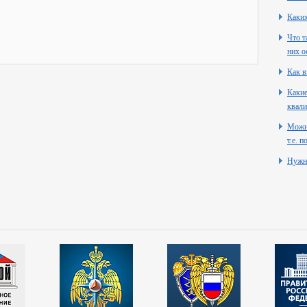
Каких
Что т
них о
Как в
Какие
квали
Можно
т.е. 
Нужн