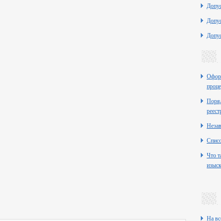
Допу
Допу
Допу
Оформ
проце
Поряд
реест
Неза
Списо
Что т
изыск
На вс