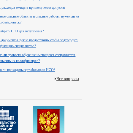
 расходов ожидать при получении допуска?
акое опасные объекты и опасные работы, нужен ли на
собый допуск?
ыбрать СРО для вступления?
 документы нужно предоставить чтобы подтвердить
фикацию специалистов?
 ли провести обучение имеющихся специалистов,
повысить их квалификацию?
о ли проходить сертификацию ИСО?
Все вопросы