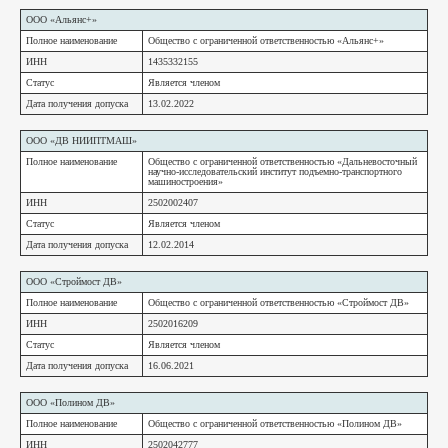
ООО «Альянс+»
Полное наименование
Общество с ограниченной ответственностью «Альянс+»
ИНН
1435332155
Статус
Является членом
Дата получения допуска
13.02.2022
ООО «ДВ НИИПТМАШ»
Полное наименование
Общество с ограниченной ответственностью «Дальневосточный
научно-исследовательский институт подъемно-транспортного
машиностроения»
ИНН
2502002407
Статус
Является членом
Дата получения допуска
12.02.2014
ООО «Строймост ДВ»
Полное наименование
Общество с ограниченной ответственностью «Строймост ДВ»
ИНН
2502016209
Статус
Является членом
Дата получения допуска
16.06.2021
ООО «Полином ДВ»
Полное наименование
Общество с ограниченной ответственностью «Полином ДВ»
ИНН
2502042777