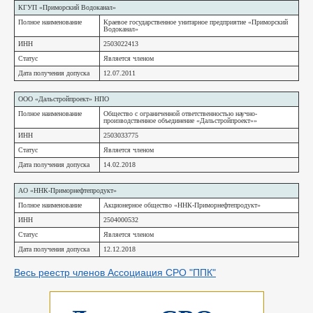
КГУП «Приморский Водоканал»
Полное наименование
Краевое государственное унитарное предприятие «Приморский
Водоканал»
ИНН
2503022413
Статус
Является членом
Дата получения допуска
12.07.2011
ООО «Дальстройпроект» НПО
Полное наименование
Общество с ограниченной ответственностью научно-
производственное объединение «Дальстройпроект»»
ИНН
2503033775
Статус
Является членом
Дата получения допуска
14.02.2018
АО «ННК-Приморнефтепродукт»
Полное наименование
Акционерное общество «ННК-Приморнефтепродукт»
ИНН
2504000532
Статус
Является членом
Дата получения допуска
12.12.2018
Весь реестр членов Ассоциация СРО "ППК"