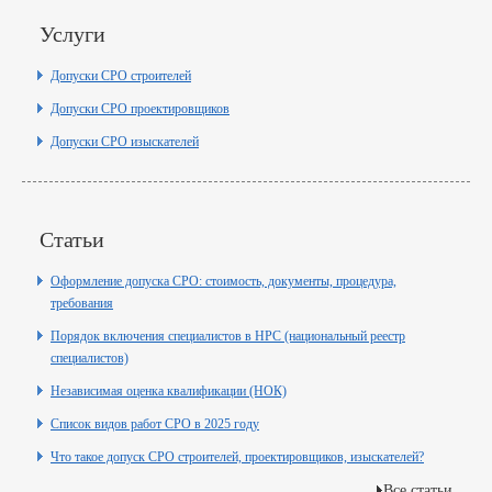
Услуги
Допуски СРО строителей
Допуски СРО проектировщиков
Допуски СРО изыскателей
Статьи
Оформление допуска СРО: стоимость, документы, процедура,
требования
Порядок включения специалистов в НРС (национальный реестр
специалистов)
Независимая оценка квалификации (НОК)
Список видов работ СРО в 2025 году
Что такое допуск СРО строителей, проектировщиков, изыскателей?
Все статьи